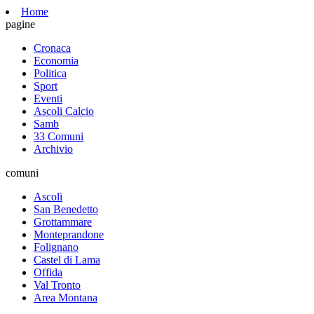
Home
pagine
Cronaca
Economia
Politica
Sport
Eventi
Ascoli Calcio
Samb
33 Comuni
Archivio
comuni
Ascoli
San Benedetto
Grottammare
Monteprandone
Folignano
Castel di Lama
Offida
Val Tronto
Area Montana