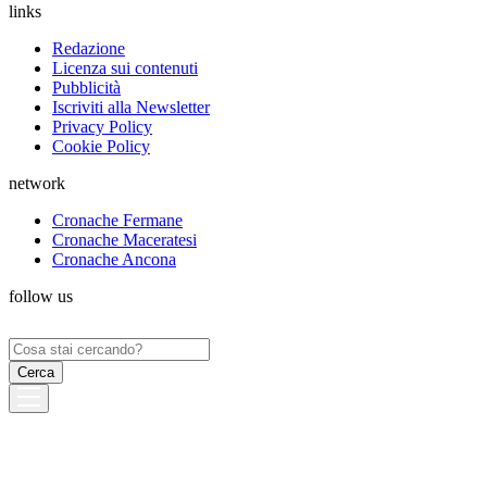
links
Redazione
Licenza sui contenuti
Pubblicità
Iscriviti alla Newsletter
Privacy Policy
Cookie Policy
network
Cronache Fermane
Cronache Maceratesi
Cronache Ancona
follow us
Ricerca
per: