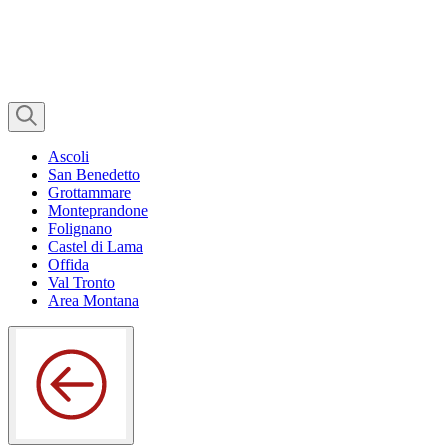
Ascoli
San Benedetto
Grottammare
Monteprandone
Folignano
Castel di Lama
Offida
Val Tronto
Area Montana