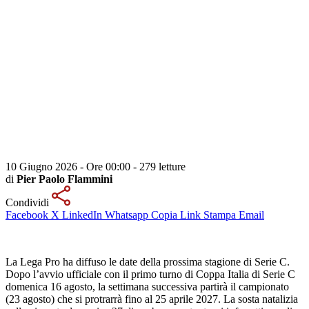
10 Giugno 2026 - Ore 00:00
-
279 letture
di
Pier Paolo Flammini
Condividi
Facebook
X
LinkedIn
Whatsapp
Copia Link
Stampa
Email
La Lega Pro ha diffuso le date della prossima stagione di Serie C.
Dopo l’avvio ufficiale con il primo turno di Coppa Italia di Serie C
domenica 16 agosto, la settimana successiva partirà il campionato
(23 agosto) che si protrarrà fino al 25 aprile 2027. La sosta natalizia