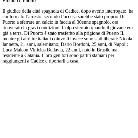
Emilio Di Puorto
Il giudice della città spagnola di Cadice, dopo averlo interrogato, ha
confermato l’arresto: secondo l’accusa sarebbe stato proprio Di
Puorto a sferrare un calcio in faccia al 30enne spagnolo, ora
ricoverato in gravi condizioni. Colpo sferrato quando il giovane era
già a terra. Di Puorto è stato trasferito alla prigione di Puerto II,
mentre gli altri tre italiani coinvolti invece sono stati liberati: Nicola
Iannetta, 21 anni, salernitano; Dario Bordoni, 25 anni, di Napoli;
Luca Maicon Vinicius Bellavia, 22 anni, nato in Brasile ma
residente a Catania. I loro genitori sono partiti stamani per
raggiungerli a Cadice e riportarli a casa.