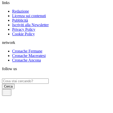
links
Redazione
Licenza sui contenuti
Pubblicità
Iscriviti alla Newsletter
Privacy Policy
Cookie Policy
network
Cronache Fermane
Cronache Maceratesi
Cronache Ancona
follow us
Ricerca
per: