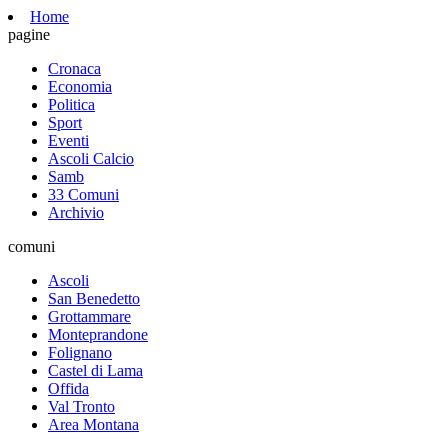
Home
pagine
Cronaca
Economia
Politica
Sport
Eventi
Ascoli Calcio
Samb
33 Comuni
Archivio
comuni
Ascoli
San Benedetto
Grottammare
Monteprandone
Folignano
Castel di Lama
Offida
Val Tronto
Area Montana