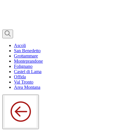
Ascoli
San Benedetto
Grottammare
Monteprandone
Folignano
Castel di Lama
Offida
Val Tronto
Area Montana