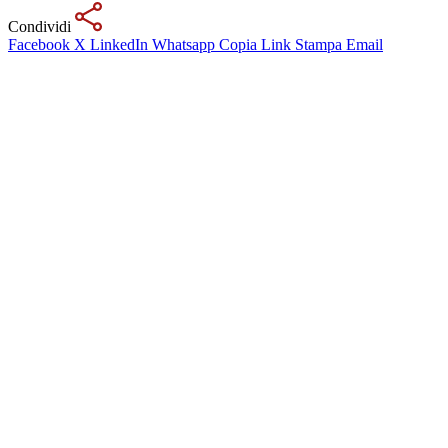
Condividi
Facebook
X
LinkedIn
Whatsapp
Copia Link
Stampa
Email