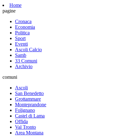
Home
pagine
Cronaca
Economia
Politica
Sport
Eventi
Ascoli Calcio
Samb
33 Comuni
Archivio
comuni
Ascoli
San Benedetto
Grottammare
Monteprandone
Folignano
Castel di Lama
Offida
Val Tronto
Area Montana