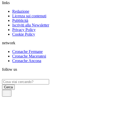
links
Redazione
Licenza sui contenuti
Pubblicità
Iscriviti alla Newsletter
Privacy Policy
Cookie Policy
network
Cronache Fermane
Cronache Maceratesi
Cronache Ancona
follow us
Ricerca
per: