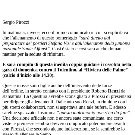
Sergio Pirozzi
In mattinata, invece, ecco il primo comunicato in cui si esplicitava
che l’allenamento di questo pomeriggio
“sarà diretto dal
preparatore dei portieri Stefano Visi e dall’ allenatore della juniores
nazionale Sante Alfonsi”
. Così è stato e così sarà anche domani
mattina per la seduta di rifinitura.
E sarà compito di questa inedita coppia guidare i rossoblù nella
gara di domenica contro il Tolentino, al “Riviera delle Palme”
(calcio d’inizio alle 14,30).
Queste mosse sono figlie anche dell’intervento delle forze
dell’ordine, in stretto contatto con il presidente Roberto
Renzi
da
stamattina. La Questura avrebbe sconsigliato a Pirozzi di presentarsi
per dirigere gli allenamenti. Dal canto suo Renzi, in riunione con i
più stretti collaboratori, non si aspettava una tale bufera. E adesso
sarebbe spiazzato. Insomma
“questo matrimonio non s’ha da fare”
.
Una decisione ufficiale non è ancora stata comunicata, ma certo
viste le premesse sembra davvero complicato poter andare avanti
con Pirozzi, che secondo alcune indiscrezioni, se la sentirebbe lo
stesso di allenare la Samb.