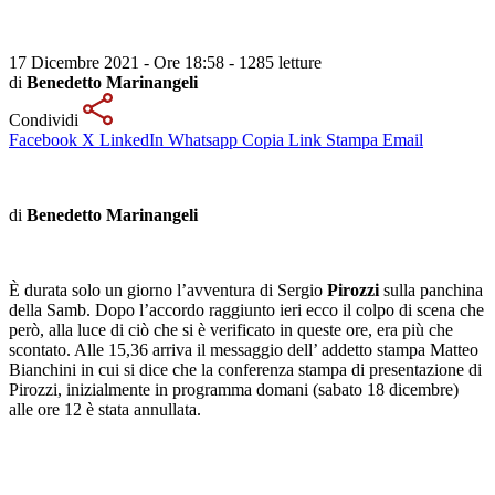
17 Dicembre 2021 - Ore 18:58
-
1285 letture
di
Benedetto Marinangeli
Condividi
Facebook
X
LinkedIn
Whatsapp
Copia Link
Stampa
Email
di
Benedetto Marinangeli
È durata solo un giorno l’avventura di Sergio
Pirozzi
sulla panchina
della Samb. Dopo l’accordo raggiunto ieri ecco il colpo di scena che
però, alla luce di ciò che si è verificato in queste ore, era più che
scontato. Alle 15,36 arriva il messaggio dell’ addetto stampa Matteo
Bianchini in cui si dice che la conferenza stampa di presentazione di
Pirozzi, inizialmente in programma domani (sabato 18 dicembre)
alle ore 12 è stata annullata.