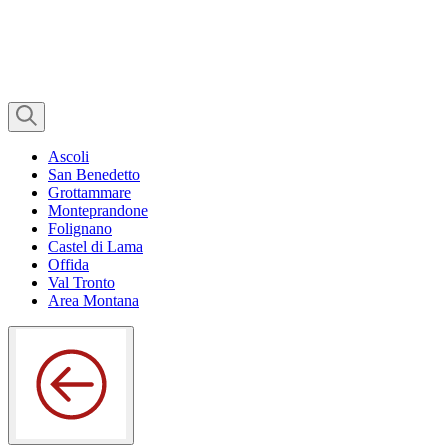
Ascoli
San Benedetto
Grottammare
Monteprandone
Folignano
Castel di Lama
Offida
Val Tronto
Area Montana