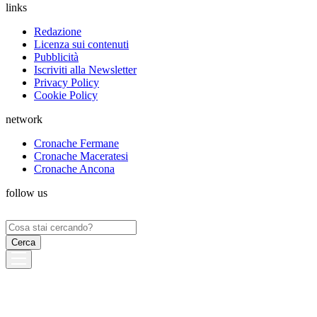
links
Redazione
Licenza sui contenuti
Pubblicità
Iscriviti alla Newsletter
Privacy Policy
Cookie Policy
network
Cronache Fermane
Cronache Maceratesi
Cronache Ancona
follow us
Ricerca
per: