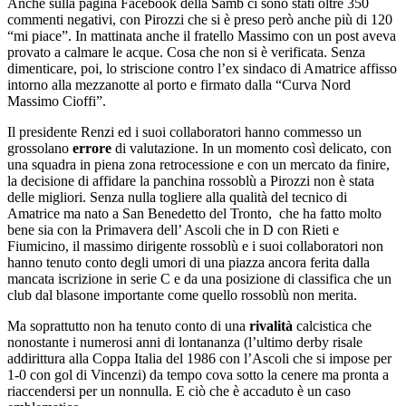
Anche sulla pagina Facebook della Samb ci sono stati oltre 350
commenti negativi, con Pirozzi che si è preso però anche più di 120
“mi piace”. In mattinata anche il fratello Massimo con un post aveva
provato a calmare le acque. Cosa che non si è verificata. Senza
dimenticare, poi, lo striscione contro l’ex sindaco di Amatrice affisso
intorno alla mezzanotte al porto e firmato dalla “Curva Nord
Massimo Cioffi”.
Il presidente Renzi ed i suoi collaboratori hanno commesso un
grossolano
errore
di valutazione. In un momento così delicato, con
una squadra in piena zona retrocessione e con un mercato da finire,
la decisione di affidare la panchina rossoblù a Pirozzi non è stata
delle migliori. Senza nulla togliere alla qualità del tecnico di
Amatrice ma nato a San Benedetto del Tronto, che ha fatto molto
bene sia con la Primavera dell’ Ascoli che in D con Rieti e
Fiumicino, il massimo dirigente rossoblù e i suoi collaboratori non
hanno tenuto conto degli umori di una piazza ancora ferita dalla
mancata iscrizione in serie C e da una posizione di classifica che un
club dal blasone importante come quello rossoblù non merita.
Ma soprattutto non ha tenuto conto di una
rivalità
calcistica che
nonostante i numerosi anni di lontananza (l’ultimo derby risale
addirittura alla Coppa Italia del 1986 con l’Ascoli che si impose per
1-0 con gol di Vincenzi) da tempo cova sotto la cenere ma pronta a
riaccendersi per un nonnulla. E ciò che è accaduto è un caso