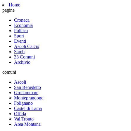
Home
pagine
Cronaca
Economia
Politica
Sport
Eventi
Ascoli Calcio
Samb
33 Comuni
Archivio
comuni
Ascoli
San Benedetto
Grottammare
Monteprandone
Folignano
Castel di Lama
Offida
Val Tronto
Area Montana