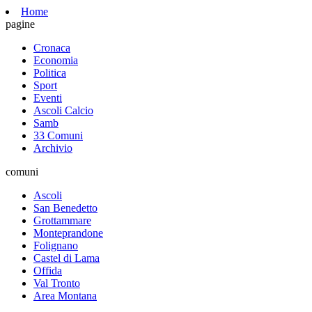
Home
pagine
Cronaca
Economia
Politica
Sport
Eventi
Ascoli Calcio
Samb
33 Comuni
Archivio
comuni
Ascoli
San Benedetto
Grottammare
Monteprandone
Folignano
Castel di Lama
Offida
Val Tronto
Area Montana