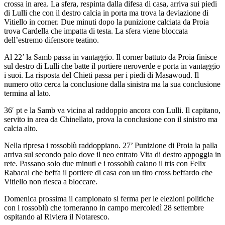
crossa in area. La sfera, respinta dalla difesa di casa, arriva sui piedi
di Lulli che con il destro calcia in porta ma trova la deviazione di
Vitiello in corner. Due minuti dopo la punizione calciata da Proia
trova Cardella che impatta di testa. La sfera viene bloccata
dell’estremo difensore teatino.
Al 22’ la Samb passa in vantaggio. Il corner battuto da Proia finisce
sul destro di Lulli che batte il portiere neroverde e porta in vantaggio
i suoi. La risposta del Chieti passa per i piedi di Masawoud. Il
numero otto cerca la conclusione dalla sinistra ma la sua conclusione
termina al lato.
36′ pt e la Samb va vicina al raddoppio ancora con Lulli. Il capitano,
servito in area da Chinellato, prova la conclusione con il sinistro ma
calcia alto.
Nella ripresa i rossoblù raddoppiano. 27’ Punizione di Proia la palla
arriva sul secondo palo dove il neo entrato Vita di destro appoggia in
rete. Passano solo due minuti e i rossoblù calano il tris con Felix
Rabacal che beffa il portiere di casa con un tiro cross beffardo che
Vitiello non riesca a bloccare.
Domenica prossima il campionato si ferma per le elezioni politiche
con i rossoblù che torneranno in campo mercoledì 28 settembre
ospitando al Riviera il Notaresco.