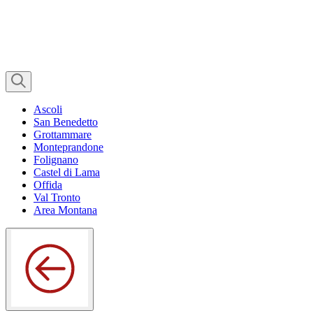
Ascoli
San Benedetto
Grottammare
Monteprandone
Folignano
Castel di Lama
Offida
Val Tronto
Area Montana