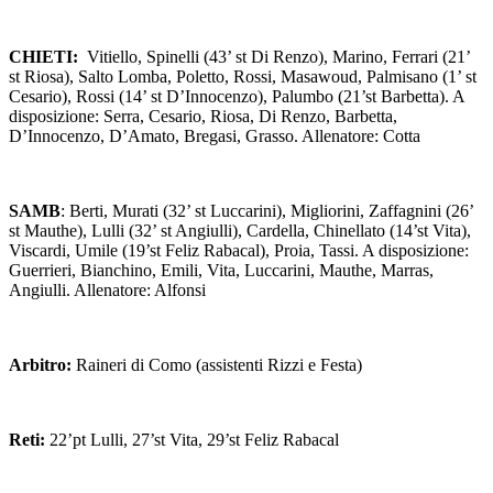
CHIETI:
Vitiello, Spinelli (43’ st Di Renzo), Marino, Ferrari (21’
st Riosa), Salto Lomba, Poletto, Rossi, Masawoud, Palmisano (1’ st
Cesario), Rossi (14’ st D’Innocenzo), Palumbo (21’st Barbetta). A
disposizione: Serra, Cesario, Riosa, Di Renzo, Barbetta,
D’Innocenzo, D’Amato, Bregasi, Grasso. Allenatore: Cotta
SAMB
: Berti, Murati (32’ st Luccarini), Migliorini, Zaffagnini (26’
st Mauthe), Lulli (32’ st Angiulli), Cardella, Chinellato (14’st Vita),
Viscardi, Umile (19’st Feliz Rabacal), Proia, Tassi. A disposizione:
Guerrieri, Bianchino, Emili, Vita, Luccarini, Mauthe, Marras,
Angiulli. Allenatore: Alfonsi
Arbitro:
Raineri di Como (assistenti Rizzi e Festa)
Reti:
22’pt Lulli, 27’st Vita, 29’st Feliz Rabacal