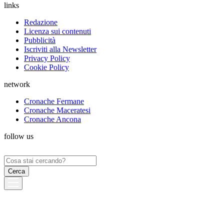
links
Redazione
Licenza sui contenuti
Pubblicità
Iscriviti alla Newsletter
Privacy Policy
Cookie Policy
network
Cronache Fermane
Cronache Maceratesi
Cronache Ancona
follow us
Ricerca
per: