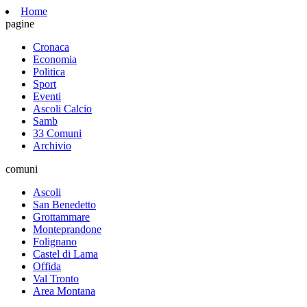
Home
pagine
Cronaca
Economia
Politica
Sport
Eventi
Ascoli Calcio
Samb
33 Comuni
Archivio
comuni
Ascoli
San Benedetto
Grottammare
Monteprandone
Folignano
Castel di Lama
Offida
Val Tronto
Area Montana