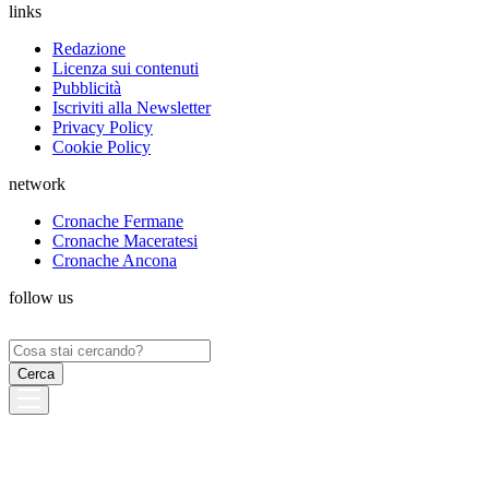
links
Redazione
Licenza sui contenuti
Pubblicità
Iscriviti alla Newsletter
Privacy Policy
Cookie Policy
network
Cronache Fermane
Cronache Maceratesi
Cronache Ancona
follow us
Ricerca
per: