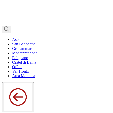
Ascoli
San Benedetto
Grottammare
Monteprandone
Folignano
Castel di Lama
Offida
Val Tronto
Area Montana