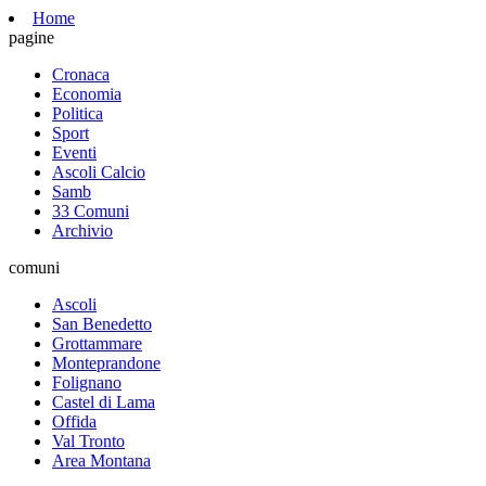
Home
pagine
Cronaca
Economia
Politica
Sport
Eventi
Ascoli Calcio
Samb
33 Comuni
Archivio
comuni
Ascoli
San Benedetto
Grottammare
Monteprandone
Folignano
Castel di Lama
Offida
Val Tronto
Area Montana