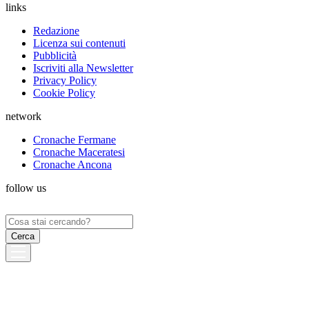
links
Redazione
Licenza sui contenuti
Pubblicità
Iscriviti alla Newsletter
Privacy Policy
Cookie Policy
network
Cronache Fermane
Cronache Maceratesi
Cronache Ancona
follow us
Ricerca
per: