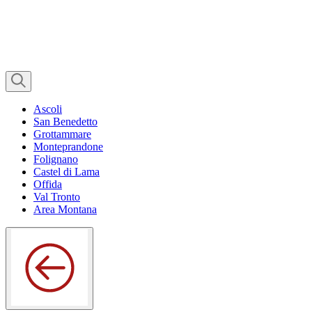
Ascoli
San Benedetto
Grottammare
Monteprandone
Folignano
Castel di Lama
Offida
Val Tronto
Area Montana