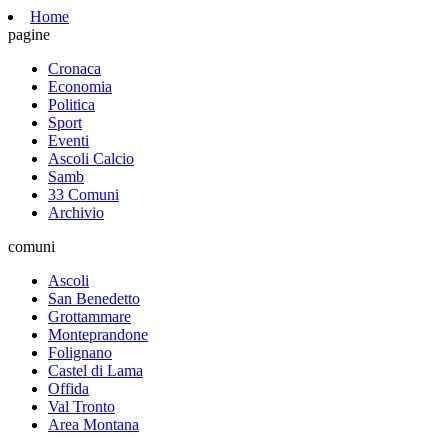
Home
pagine
Cronaca
Economia
Politica
Sport
Eventi
Ascoli Calcio
Samb
33 Comuni
Archivio
comuni
Ascoli
San Benedetto
Grottammare
Monteprandone
Folignano
Castel di Lama
Offida
Val Tronto
Area Montana