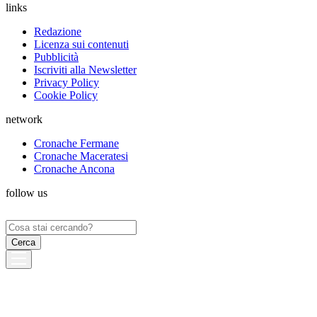
links
Redazione
Licenza sui contenuti
Pubblicità
Iscriviti alla Newsletter
Privacy Policy
Cookie Policy
network
Cronache Fermane
Cronache Maceratesi
Cronache Ancona
follow us
Ricerca
per: