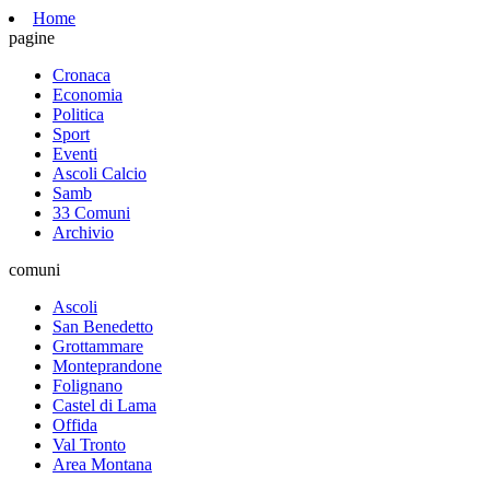
Home
pagine
Cronaca
Economia
Politica
Sport
Eventi
Ascoli Calcio
Samb
33 Comuni
Archivio
comuni
Ascoli
San Benedetto
Grottammare
Monteprandone
Folignano
Castel di Lama
Offida
Val Tronto
Area Montana