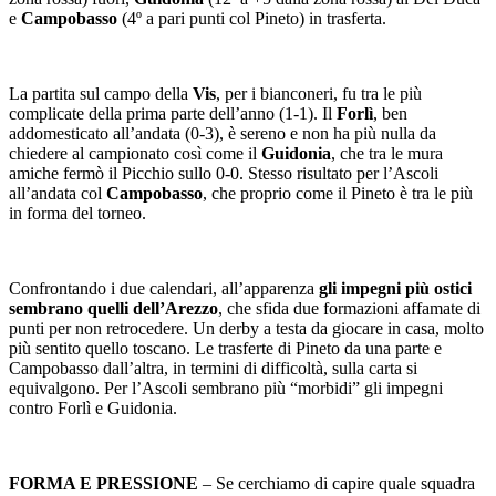
e
Campobasso
(4º a pari punti col Pineto) in trasferta.
La partita sul campo della
Vis
, per i bianconeri, fu tra le più
complicate della prima parte dell’anno (1-1). Il
Forlì
, ben
addomesticato all’andata (0-3), è sereno e non ha più nulla da
chiedere al campionato così come il
Guidonia
, che tra le mura
amiche fermò il Picchio sullo 0-0. Stesso risultato per l’Ascoli
all’andata col
Campobasso
, che proprio come il Pineto è tra le più
in forma del torneo.
Confrontando i due calendari, all’apparenza
gli impegni più ostici
sembrano quelli dell’Arezzo
, che sfida due formazioni affamate di
punti per non retrocedere. Un derby a testa da giocare in casa, molto
più sentito quello toscano. Le trasferte di Pineto da una parte e
Campobasso dall’altra, in termini di difficoltà, sulla carta si
equivalgono. Per l’Ascoli sembrano più “morbidi” gli impegni
contro Forlì e Guidonia.
FORMA E PRESSIONE
– Se cerchiamo di capire quale squadra