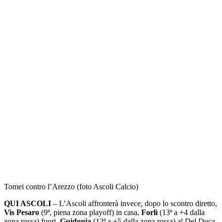
Tomei contro l’Arezzo (foto Ascoli Calcio)
QUI ASCOLI
– L’Ascoli affronterà invece, dopo lo scontro diretto,
Vis Pesaro
(9ª, piena zona playoff) in casa,
Forlì
(13ª a +4 dalla
zona rossa) fuori,
Guidonia
(12ª a +5 dalla zona rossa) al Del Duca