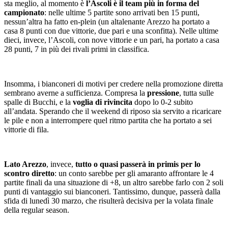
sta meglio, al momento è
l’Ascoli è il team più in forma del
campionato
: nelle ultime 5 partite sono arrivati ben 15 punti,
nessun’altra ha fatto en-plein (un altalenante Arezzo ha portato a
casa 8 punti con due vittorie, due pari e una sconfitta). Nelle ultime
dieci, invece, l’Ascoli, con nove vittorie e un pari, ha portato a casa
28 punti, 7 in più dei rivali primi in classifica.
Insomma, i bianconeri di motivi per credere nella promozione diretta
sembrano averne a sufficienza. Compresa la
pressione
, tutta sulle
spalle di Bucchi, e la
voglia di rivincita
dopo lo 0-2 subito
all’andata. Sperando che il weekend di riposo sia servito a ricaricare
le pile e non a interrompere quel ritmo partita che ha portato a sei
vittorie di fila.
Lato Arezzo
, invece,
tutto o quasi passerà in primis per lo
scontro diretto
: un conto sarebbe per gli amaranto affrontare le 4
partite finali da una situazione di +8, un altro sarebbe farlo con 2 soli
punti di vantaggio sui bianconeri. Tantissimo, dunque, passerà dalla
sfida di lunedì 30 marzo, che risulterà decisiva per la volata finale
della regular season.