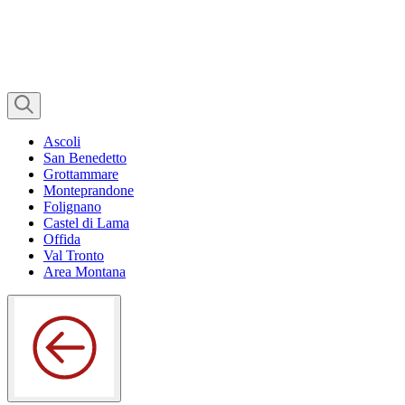
Ascoli
San Benedetto
Grottammare
Monteprandone
Folignano
Castel di Lama
Offida
Val Tronto
Area Montana