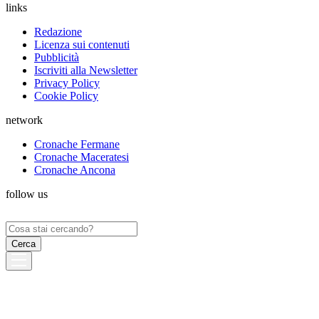
links
Redazione
Licenza sui contenuti
Pubblicità
Iscriviti alla Newsletter
Privacy Policy
Cookie Policy
network
Cronache Fermane
Cronache Maceratesi
Cronache Ancona
follow us
Ricerca
per: