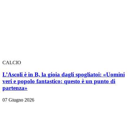
CALCIO
L’Ascoli è in B, la gioia dagli spogliatoi: «Uomini
veri e popolo fantastico: questo è un punto di
partenza»
07 Giugno 2026