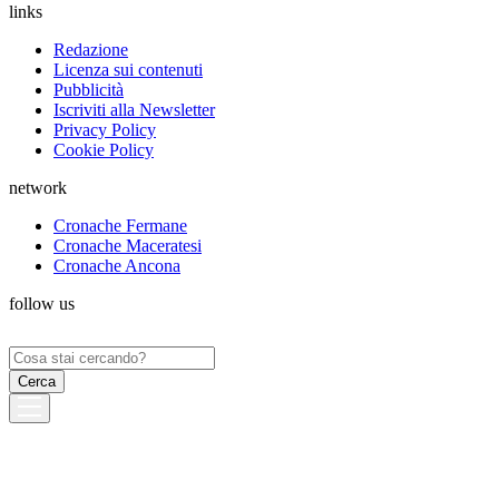
links
Redazione
Licenza sui contenuti
Pubblicità
Iscriviti alla Newsletter
Privacy Policy
Cookie Policy
network
Cronache Fermane
Cronache Maceratesi
Cronache Ancona
follow us
Ricerca
per: