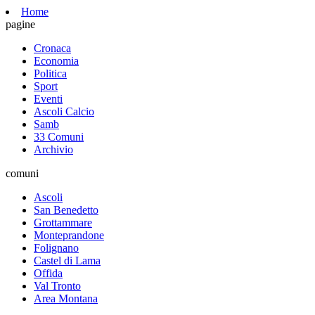
Home
pagine
Cronaca
Economia
Politica
Sport
Eventi
Ascoli Calcio
Samb
33 Comuni
Archivio
comuni
Ascoli
San Benedetto
Grottammare
Monteprandone
Folignano
Castel di Lama
Offida
Val Tronto
Area Montana