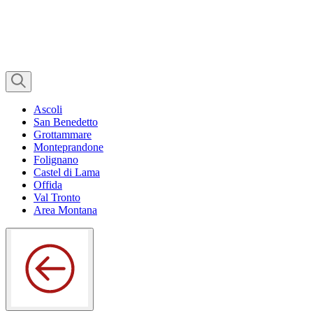
Ascoli
San Benedetto
Grottammare
Monteprandone
Folignano
Castel di Lama
Offida
Val Tronto
Area Montana