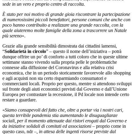
sede in un vero e proprio centro di raccolta.
È stato per noi motivo di grande gioia riscontrare la partecipazione
di numerosissimi piccoli benefattori, persone comuni che anche con
poco hanno contribuito a realizzare una grande raccolta, con la
quale aiuteremo molte famiglie della zona a trascorrere un Natale
più sereno
».
Grazie alla grande sensibilità dimostrata dai cittadini lamensi,
“
Solidarietà in circolo
” – questo il nome dell’iniziativa – potrà
dunque offrire un po’ di conforto a tutti coloro che in queste ultime
settimane stanno vivendo sulla propria pelle le problematiche
connesse alla diffusione del Coronavirus e alla relativa crisi
economica, che in un periodo storicamente favorevole allo shopping
e agli acquisti non sta certo risparmiando consumatori e
commercianti locali. Proprio per questo, mentre si attendono sviluppi
sul fronte degli aiuti economici previsti dal Governo e dall’Unione
Europea per contrastare la recessione, il Pd locale non intende certo
restare a guardare.
«
Siamo consapevoli del fatto che, oltre a portar via i nostri cari,
questa terribile pandemia stia aumentando le disuguaglianze
sociali, per il momento attenuate dai ristori erogati dal Governo e
da iniziative solidali di comitati ed associazioni
– proprio come in
questo caso, ndr –
, in attesa delle ingenti risorse previste dal