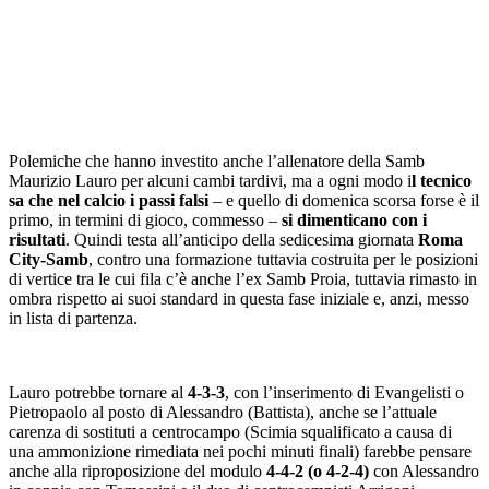
Polemiche che hanno investito anche l’allenatore della Samb
Maurizio Lauro per alcuni cambi tardivi, ma a ogni modo i
l tecnico
sa che nel calcio i passi falsi
– e quello di domenica scorsa forse è il
primo, in termini di gioco, commesso –
si dimenticano con i
risultati
. Quindi testa all’anticipo della sedicesima giornata
Roma
City-Samb
, contro una formazione tuttavia costruita per le posizioni
di vertice tra le cui fila c’è anche l’ex Samb Proia, tuttavia rimasto in
ombra rispetto ai suoi standard in questa fase iniziale e, anzi, messo
in lista di partenza.
Lauro potrebbe tornare al
4-3-3
, con l’inserimento di Evangelisti o
Pietropaolo al posto di Alessandro (Battista), anche se l’attuale
carenza di sostituti a centrocampo (Scimia squalificato a causa di
una ammonizione rimediata nei pochi minuti finali) farebbe pensare
anche alla riproposizione del modulo
4-4-2 (o 4-2-4)
con Alessandro