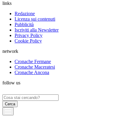
links
Redazione
Licenza sui contenuti
Pubblicità
Iscriviti alla Newsletter
Privacy Policy
Cookie Policy
network
Cronache Fermane
Cronache Maceratesi
Cronache Ancona
follow us
Ricerca
per: