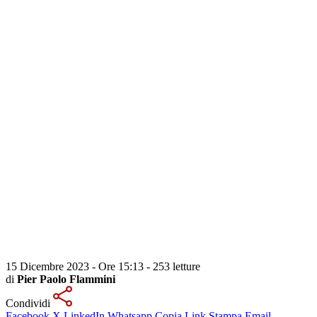
15 Dicembre 2023 - Ore 15:13
-
253 letture
di
Pier Paolo Flammini
Condividi
Facebook
X
LinkedIn
Whatsapp
Copia Link
Stampa
Email