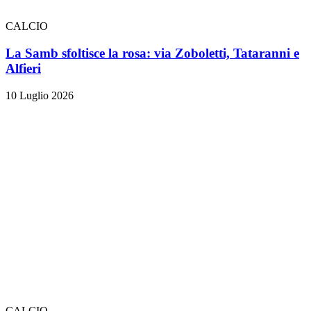
CALCIO
La Samb sfoltisce la rosa: via Zoboletti, Tataranni e
Alfieri
10 Luglio 2026
CALCIO