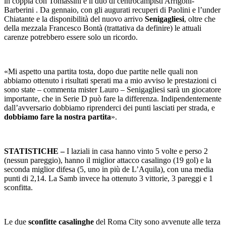
in coppia con Tomassini e il duo di centrocampisti Arrigoni-
Barberini . Da gennaio, con gli augurati recuperi di Paolini e l’under
Chiatante e la disponibilità del nuovo arrivo
Senigagliesi
, oltre che
della mezzala Francesco Bontà (trattativa da definire) le attuali
carenze potrebbero essere solo un ricordo.
«Mi aspetto una partita tosta, dopo due partite nelle quali non
abbiamo ottenuto i risultati sperati ma a mio avviso le prestazioni ci
sono state – commenta mister Lauro – Senigagliesi sarà un giocatore
importante, che in Serie D può fare la differenza. Indipendentemente
dall’avversario dobbiamo riprenderci dei punti lasciati per strada, e
dobbiamo fare la nostra partita
».
STATISTICHE –
I laziali in casa hanno vinto 5 volte e perso 2
(nessun pareggio), hanno il miglior attacco casalingo (19 gol) e la
seconda miglior difesa (5, uno in più de L’Aquila), con una media
punti di 2,14. La Samb invece ha ottenuto 3 vittorie, 3 pareggi e 1
sconfitta.
Le due
sconfitte casalinghe
del Roma City sono avvenute alle terza