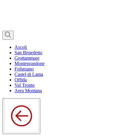
Ascoli
San Benedetto
Grottammare
Monteprandone
Folignano
Castel di Lama
Offida
Val Tronto
Area Montana