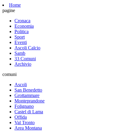
Home
pagine
Cronaca
Economia
Politica
Sport
Eventi
Ascoli Calcio
Samb
33 Comuni
Archivio
comuni
Ascoli
San Benedetto
Grottammare
Monteprandone
Folignano
Castel di Lama
Offida
Val Tronto
Area Montana