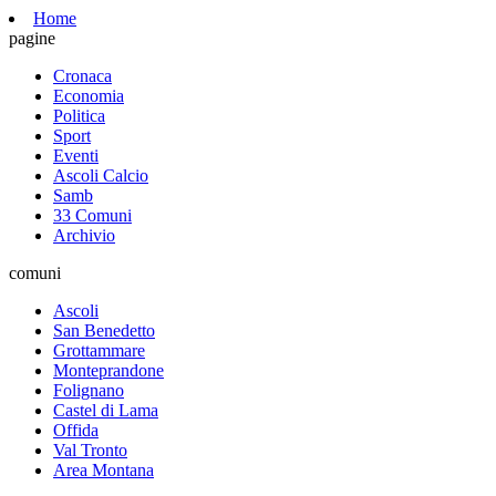
Home
pagine
Cronaca
Economia
Politica
Sport
Eventi
Ascoli Calcio
Samb
33 Comuni
Archivio
comuni
Ascoli
San Benedetto
Grottammare
Monteprandone
Folignano
Castel di Lama
Offida
Val Tronto
Area Montana