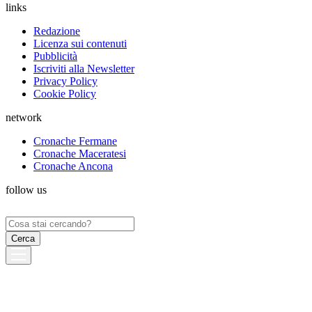
links
Redazione
Licenza sui contenuti
Pubblicità
Iscriviti alla Newsletter
Privacy Policy
Cookie Policy
network
Cronache Fermane
Cronache Maceratesi
Cronache Ancona
follow us
Ricerca
per: