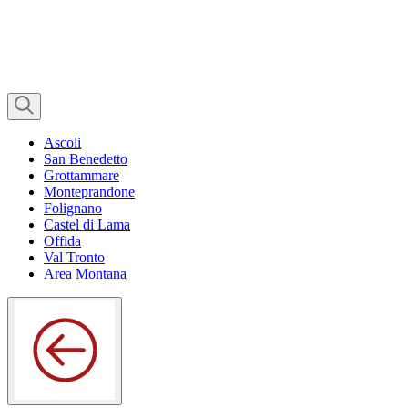
Ascoli
San Benedetto
Grottammare
Monteprandone
Folignano
Castel di Lama
Offida
Val Tronto
Area Montana