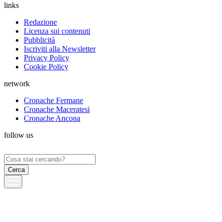
links
Redazione
Licenza sui contenuti
Pubblicità
Iscriviti alla Newsletter
Privacy Policy
Cookie Policy
network
Cronache Fermane
Cronache Maceratesi
Cronache Ancona
follow us
Ricerca
per: