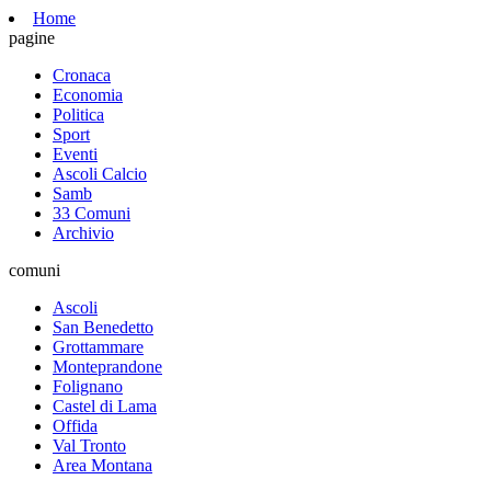
Home
pagine
Cronaca
Economia
Politica
Sport
Eventi
Ascoli Calcio
Samb
33 Comuni
Archivio
comuni
Ascoli
San Benedetto
Grottammare
Monteprandone
Folignano
Castel di Lama
Offida
Val Tronto
Area Montana