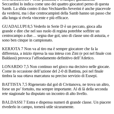
Seccardini lo indica come uno dei quattro giocatori perno di questa
Samb. La sfida contro il duo Vechiarello-Severini è anche piacevole
da verdersi, ma i due centrocampisti della Samb hanno un passo che
alla lunga si rivela vincente e più efficace.
GUADALUPI 8,5 Vederlo in Serie D è un peccato, gioca alla
grande e dire che nel suo ruolo di regista potrebbe soffrire un
centrocampo a due… segna due gol, uno di classe uno di astuzia, e
sono ben cinque in campionato.
KERJOTA 7 Non va al tiro ma è sempre giocatore che fa la
differenza, a inizio ripresa la sua intesa con Zini (e poi nel finale con
Baldassi) provoca l’affondamento definitivo dell’Atletico.
LONARDO 7,5 Non continuo nel gioco ma decisivo nelle giocate.
Come in occasione dell’azione del 2-0 di Battista, poi nel finale
timbra la sua ottava marcatura su preciso servizio di Eusepi.
BATTISTA 7,5 Rigenerato dal gol di Civitanova, ne trova un altro,
forse un po’ fortuito, ma sempre importante. Al di là della seconda
rete stagionale ha disputato un incontro di alto livello.
BALDASSI 7 Entra e dispensa numeri di grande classe. Un piacere
rivederlo in campo, tornerà utile sicuramente.