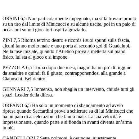
ORSINI 6,5 Non particolarmente impegnato, ma si fa trovare pronto
su un tiro dal limite di Minicucci e su alcune uscite, poi in un paio di
occasioni sono i giocatori ospiti a graziarlo.
ZINI 7,5 Ritorna terzino destro e ricorda i suoi spunti sulla fascia,
alcuni fanno molto male e uno porta al secondo gol di Guadalupi.
Nella fase iniziale, quando l’Atletico prova a metterla sul piano
fisico, lui sta al gioco e si impone.
PEZZOLA 6,5 Torna dopo due mesi, magari ha un po’ di ruggine
da smaltire e quindi fa il giusto, contrapponendosi alla grande a
Ciabuschi. Bel rientro.
GENNARI 7,5 Immenso, non sbaglia un intervento, chiude tutti gli
spazi. Leader della difesa.
ORFANO 6,5 Ha solo un momento di sbandamento ad avvio
ripresa quando Seccardini prova a schierare su di lui Minicucci che
ha un paio di accelerazioni che fanno male. La sua velocità è
impressionante, quando parte e si fionda in avanti diventa un’arma
in più.
CANDELLORI 7 Sette-polmoni, è ovunque, giustamente