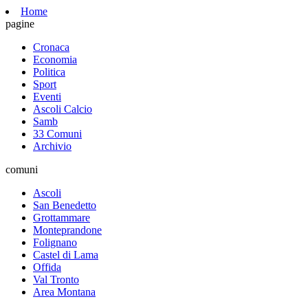
Home
pagine
Cronaca
Economia
Politica
Sport
Eventi
Ascoli Calcio
Samb
33 Comuni
Archivio
comuni
Ascoli
San Benedetto
Grottammare
Monteprandone
Folignano
Castel di Lama
Offida
Val Tronto
Area Montana