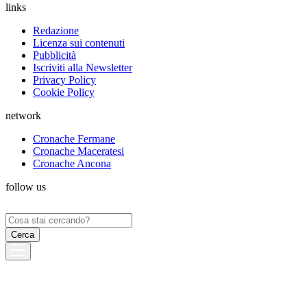
links
Redazione
Licenza sui contenuti
Pubblicità
Iscriviti alla Newsletter
Privacy Policy
Cookie Policy
network
Cronache Fermane
Cronache Maceratesi
Cronache Ancona
follow us
Ricerca
per: