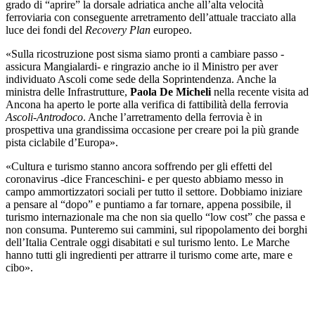
grado di “aprire” la dorsale adriatica anche all’alta velocità
ferroviaria con conseguente arretramento dell’attuale tracciato alla
luce dei fondi del
Recovery Plan
europeo.
«Sulla ricostruzione post sisma siamo pronti a cambiare passo -
assicura Mangialardi- e ringrazio anche io il Ministro per aver
individuato Ascoli come sede della Soprintendenza. Anche la
ministra delle Infrastrutture,
Paola De Micheli
nella recente visita ad
Ancona ha aperto le porte alla verifica di fattibilità della ferrovia
Ascoli-Antrodoco
. Anche l’arretramento della ferrovia è in
prospettiva una grandissima occasione per creare poi la più grande
pista ciclabile d’Europa».
«Cultura e turismo stanno ancora soffrendo per gli effetti del
coronavirus -dice Franceschini- e per questo abbiamo messo in
campo ammortizzatori sociali per tutto il settore. Dobbiamo iniziare
a pensare al “dopo” e puntiamo a far tornare, appena possibile, il
turismo internazionale ma che non sia quello “low cost” che passa e
non consuma. Punteremo sui cammini, sul ripopolamento dei borghi
dell’Italia Centrale oggi disabitati e sul turismo lento. Le Marche
hanno tutti gli ingredienti per attrarre il turismo come arte, mare e
cibo».