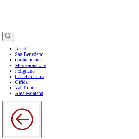
Ascoli
San Benedetto
Grottammare
Monteprandone
Folignano
Castel di Lama
Offida
Val Tronto
Area Montana