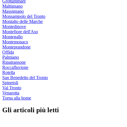
Grottammare
Maltignano
Massignano
Monsampolo del Tronto
Montalto delle Marche
Montedinove
Montefiore dell'Aso
Montegallo
Montemonaco
Monteprandone
Offida
Palmiano
Ripatransone
Roccafluvione
Rotella
San Benedetto del Tronto
Spinetoli
Val Tronto
Venarotta
Torna alla home
Gli articoli più letti