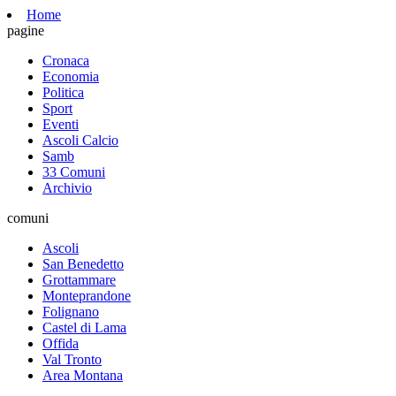
Home
pagine
Cronaca
Economia
Politica
Sport
Eventi
Ascoli Calcio
Samb
33 Comuni
Archivio
comuni
Ascoli
San Benedetto
Grottammare
Monteprandone
Folignano
Castel di Lama
Offida
Val Tronto
Area Montana