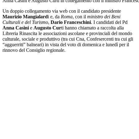
Anna Casini e Augusto Curti in collegamento con il ministro Francesc
Un doppio collegamento via web con il candidato presidente
Maurizio Mangialard
i e, da
Roma
, con il
ministro dei Beni
Culturali e del Turismo
,
Dario Franceschini
. I candidati del Pd
Anna Casini
e
Augusto Cur
ti hanno chiamato a raccolta alla
Libreria Rinascita le associazioni ascolane e provinciali del mondo
culturale, sociale e produttivo (tra cui Cna, Confesercenti tra cui gli
“agguerriti” balneari) in vista del voto di domenica e lunedì per il
rinnovo del Consiglio regionale.