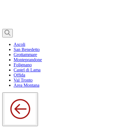
Ascoli
San Benedetto
Grottammare
Monteprandone
Folignano
Castel di Lama
Offida
Val Tronto
Area Montana