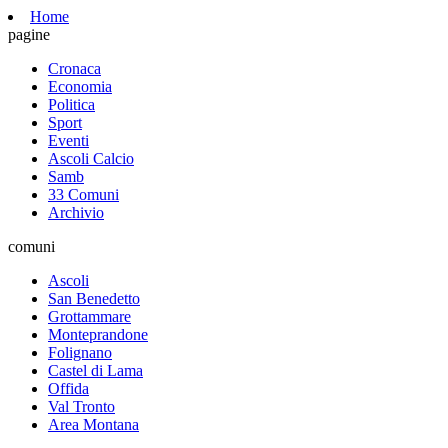
Home
pagine
Cronaca
Economia
Politica
Sport
Eventi
Ascoli Calcio
Samb
33 Comuni
Archivio
comuni
Ascoli
San Benedetto
Grottammare
Monteprandone
Folignano
Castel di Lama
Offida
Val Tronto
Area Montana