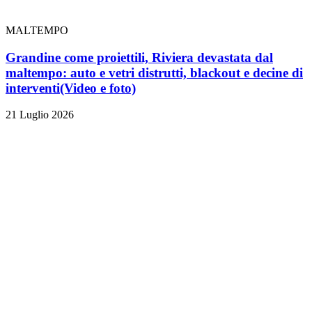
MALTEMPO
Grandine come proiettili, Riviera devastata dal
maltempo: auto e vetri distrutti, blackout e decine di
interventi
(Video e foto)
21 Luglio 2026