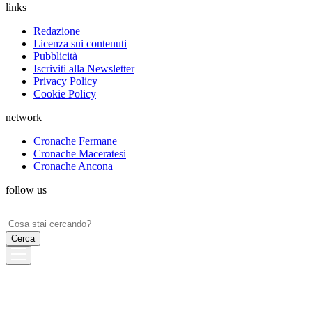
links
Redazione
Licenza sui contenuti
Pubblicità
Iscriviti alla Newsletter
Privacy Policy
Cookie Policy
network
Cronache Fermane
Cronache Maceratesi
Cronache Ancona
follow us
Ricerca
per: