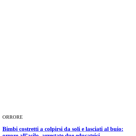
ORRORE
Bimbi costretti a colpirsi da soli e lasciati al buio:
orrore all’asilo, arrestate due educatrici