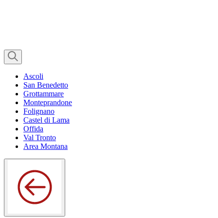
Ascoli
San Benedetto
Grottammare
Monteprandone
Folignano
Castel di Lama
Offida
Val Tronto
Area Montana