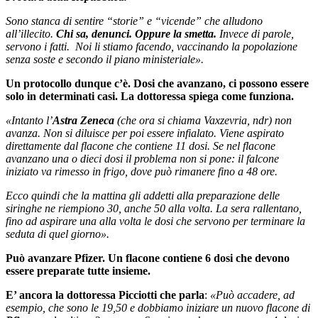
Sono stanca di sentire “storie” e “vicende” che alludono
all’illecito.
Chi sa, denunci. Oppure la smetta.
Invece di parole,
servono i fatti. Noi li stiamo facendo, vaccinando la popolazione
senza soste e secondo il piano ministeriale».
Un protocollo dunque c’è. Dosi che avanzano, ci possono essere
solo in determinati casi. La dottoressa spiega come funziona.
«Intanto l’
Astra Zeneca
(che ora si chiama Vaxzevria, ndr) non
avanza. Non si diluisce per poi essere infialato. Viene aspirato
direttamente dal flacone che contiene 11 dosi. Se nel flacone
avanzano una o dieci dosi il problema non si pone: il falcone
iniziato va rimesso in frigo, dove può rimanere fino a 48 ore.
Ecco quindi che la mattina gli addetti alla preparazione delle
siringhe ne riempiono 30, anche 50 alla volta. La sera rallentano,
fino ad aspirare una alla volta le dosi che servono per terminare la
seduta di quel giorno».
Può avanzare Pfizer. Un flacone contiene 6 dosi che devono
essere preparate tutte insieme.
E’ ancora la dottoressa Picciotti che parla
:
«Può accadere, ad
esempio, che sono le 19,50 e dobbiamo iniziare un nuovo flacone di