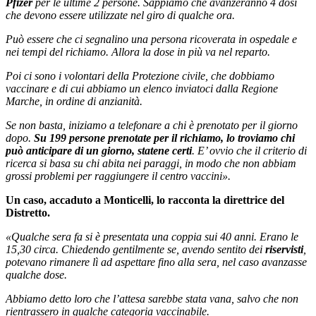
Pfizer
per le ultime 2 persone. Sappiamo che avanzeranno 4 dosi
che devono essere utilizzate nel giro di qualche ora.
Può essere che ci segnalino una persona ricoverata in ospedale e
nei tempi del richiamo. Allora la dose in più va nel reparto.
Poi ci sono i volontari della Protezione civile, che dobbiamo
vaccinare e di cui abbiamo un elenco inviatoci dalla Regione
Marche, in ordine di anzianità.
Se non basta, iniziamo a telefonare a chi è prenotato per il giorno
dopo.
Su 199 persone prenotate per il richiamo, lo troviamo chi
può anticipare di un giorno, statene certi
. E’ ovvio che il criterio di
ricerca si basa su chi abita nei paraggi, in modo che non abbiam
grossi problemi per raggiungere il centro vaccini».
Un caso, accaduto a Monticelli, lo racconta la direttrice del
Distretto.
«Qualche sera fa si è presentata una coppia sui 40 anni. Erano le
15,30 circa. Chiedendo gentilmente se, avendo sentito dei
riservisti
,
potevano rimanere lì ad aspettare fino alla sera, nel caso avanzasse
qualche dose.
Abbiamo detto loro che l’attesa sarebbe stata vana, salvo che non
rientrassero in qualche categoria vaccinabile.