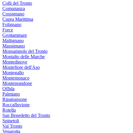
Colli del Tronto
Comunanza
Cossignano
Cupra Marittima
Folignano
Force
Grottammare
Maltignano
Massignano
Monsampolo del Tronto
Montalto delle Marche
Montedinove
Montefiore dell'Aso
Montegallo
Montemonaco
Monteprandone
Offida
Palmiano
Ripatransone
Roccafluvione
Rotella
San Benedetto del Tronto
Spinetoli
Val Tronto
Venarotta