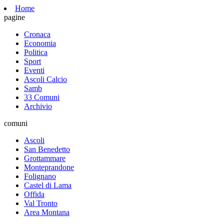
Home
pagine
Cronaca
Economia
Politica
Sport
Eventi
Ascoli Calcio
Samb
33 Comuni
Archivio
comuni
Ascoli
San Benedetto
Grottammare
Monteprandone
Folignano
Castel di Lama
Offida
Val Tronto
Area Montana