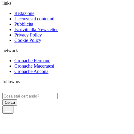
links
Redazione
Licenza sui contenuti
Pubblicità
Iscriviti alla Newsletter
Privacy Policy
Cookie Policy
network
Cronache Fermane
Cronache Maceratesi
Cronache Ancona
follow us
Ricerca
per: