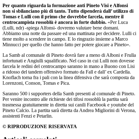
Per quanto riguarda la formazione anti Pineto Visi e Alfonsi
non si sbilanciano più di tanto. Tutto dipenderà dall’ utilizzo di
Tomas e Lulli con il primo che dovrebbe farcela, mentre il
centrocampista rossoblù è ancora in forte dubbio.
«Per Luca
(Lulli, ndr) -spiega Alfonsi- dovremo valutare bene domani.
Abbiamo una notte da passare ed una mattinata per decidere. Lulli ci
tiene molto a scendere in campo. E lo ringrazio insieme a Marco
Minnucci per quello che hanno fatto per potere giocare a Pineto».
La Samb al comunale di Pineto dovrà fare a meno di Alboni e Frulla
infortunati e Angiulli squalificato. Nel caso in cui Lulli non dovesse
farcela le redini del centrocampo saranno in mano a Buono con Lisi
a ridosso del tandem offensivo formato da Fall e dall’ ex Cardella.
Knoflach torna fra i pali con la linea difensiva che sarà composta da
Lorenzoni, Conson, Tomas e Pica.
Saranno 500 i supporters della Samb presenti al comunale di Pineto.
Per venire incontro alle richieste dei tifosi rossoblù la partita sarà
trasmessa gratuitamente in diretta sui canili Facebook e youtube del
Pineto Calcio. La partita sarà diretta da Andrea Migliorini di Verona,
assistenti Fenzi e Petarlin.
© RIPRODUZIONE RISERVATA