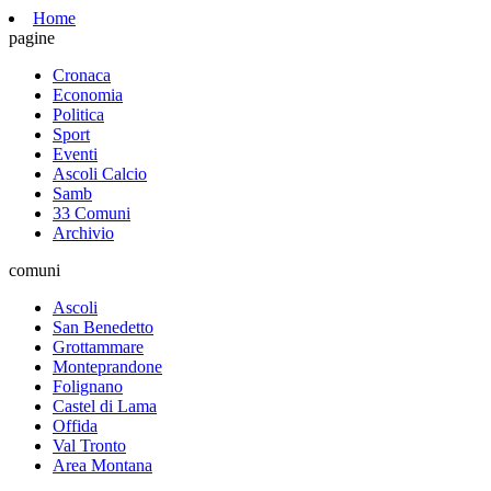
Home
pagine
Cronaca
Economia
Politica
Sport
Eventi
Ascoli Calcio
Samb
33 Comuni
Archivio
comuni
Ascoli
San Benedetto
Grottammare
Monteprandone
Folignano
Castel di Lama
Offida
Val Tronto
Area Montana