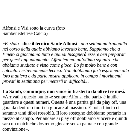
Alfonsi e Visi sotto la curva (foto
Sambenedettese Calcio)
«E’ stata –
dice il tecnico Sante Alfonsi
– una settimana tranquilla
nel corso della quale abbiamo lavorato bene. Sappiamo che a
Pineto ci giochiamo tutto e quindi bisognerà essere ben preparati
per quest’appuntamento. Affronteremo un’ottima squadra che
abbiamo studiato e visto come gioca. Lo fa molto bene e con
calciatori estremamente tecnici. Non dobbiamo farli esprimere alla
loro maniera e da parte nostra applicare in campo i movimenti
provati in settimana per metterli in difficoltà».
La Samb, comunque, non vince in trasferta da oltre tre mesi.
«Arrivati a questo punto -è sempre Alfonsi che parla- è inutile
guardare a questi numeri. Questa è una partita già da play off, una
gara da dentro o fuori da giocare al massimo. E poi a Pineto ci
saranno tanti tifosi rossoblù. Il loro sostegno dobbiamo portarlo in
mezzo al campo. Per andare ai play off dobbiamo vincere e quindi
sarà un match che dovremo giocare senza paura e con grande
convinzione».