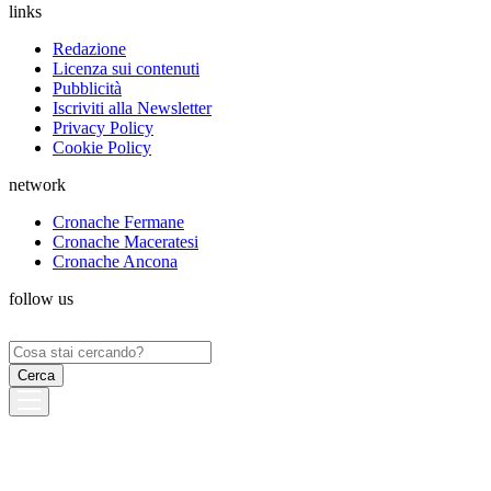
links
Redazione
Licenza sui contenuti
Pubblicità
Iscriviti alla Newsletter
Privacy Policy
Cookie Policy
network
Cronache Fermane
Cronache Maceratesi
Cronache Ancona
follow us
Ricerca
per: