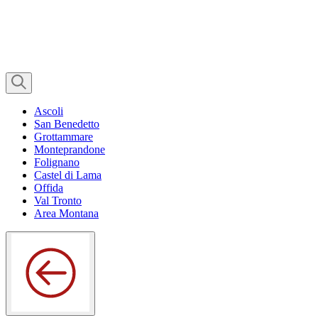
Ascoli
San Benedetto
Grottammare
Monteprandone
Folignano
Castel di Lama
Offida
Val Tronto
Area Montana