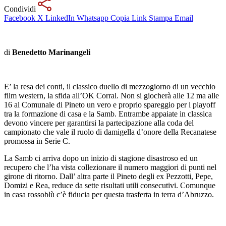
Condividi
Facebook
X
LinkedIn
Whatsapp
Copia Link
Stampa
Email
di
Benedetto Marinangeli
E’ la resa dei conti, il classico duello di mezzogiorno di un vecchio
film western, la sfida all’OK Corral. Non si giocherà alle 12 ma alle
16 al Comunale di Pineto un vero e proprio spareggio per i playoff
tra la formazione di casa e la Samb. Entrambe appaiate in classica
devono vincere per garantirsi la partecipazione alla coda del
campionato che vale il ruolo di damigella d’onore della Recanatese
promossa in Serie C.
La Samb ci arriva dopo un inizio di stagione disastroso ed un
recupero che l’ha vista collezionare il numero maggiori di punti nel
girone di ritorno. Dall’ altra parte il Pineto degli ex Pezzotti, Pepe,
Domizi e Rea, reduce da sette risultati utili consecutivi. Comunque
in casa rossoblù c’è fiducia per questa trasferta in terra d’Abruzzo.