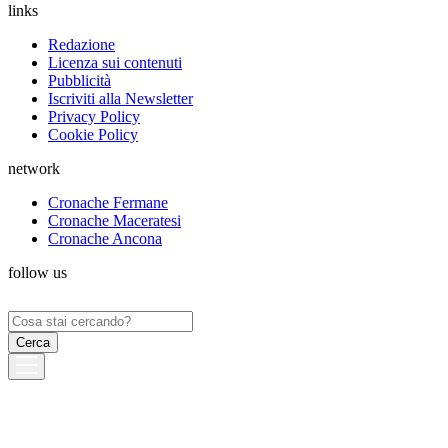
links
Redazione
Licenza sui contenuti
Pubblicità
Iscriviti alla Newsletter
Privacy Policy
Cookie Policy
network
Cronache Fermane
Cronache Maceratesi
Cronache Ancona
follow us
Ricerca
per: