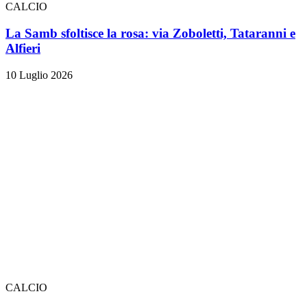
CALCIO
La Samb sfoltisce la rosa: via Zoboletti, Tataranni e
Alfieri
10 Luglio 2026
CALCIO