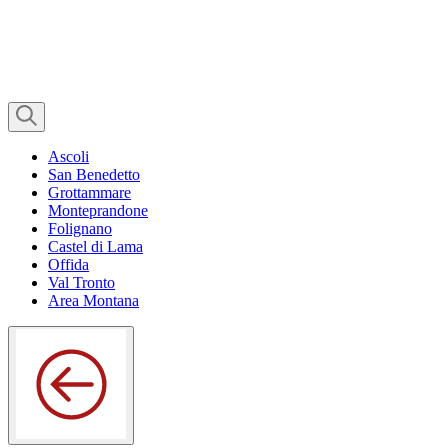
Ascoli
San Benedetto
Grottammare
Monteprandone
Folignano
Castel di Lama
Offida
Val Tronto
Area Montana