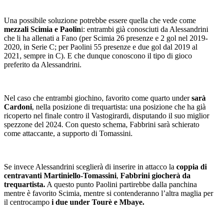
Una possibile soluzione potrebbe essere quella che vede come
mezzali Scimia e Paolin
i: entrambi già conosciuti da Alessandrini
che li ha allenati a Fano (per Scimia 26 presenze e 2 gol nel 2019-
2020, in Serie C; per Paolini 55 presenze e due gol dal 2019 al
2021, sempre in C). E che dunque conoscono il tipo di gioco
preferito da Alessandrini.
Nel caso che entrambi giochino, favorito come quarto under
sarà
Cardoni
, nella posizione di trequartista: una posizione che ha già
ricoperto nel finale contro il Vastogirardi, disputando il suo miglior
spezzone del 2024. Con questo schema, Fabbrini sarà schierato
come attaccante, a supporto di Tomassini.
Se invece Alessandrini sceglierà di inserire in attacco la
coppia di
centravanti Martiniello-Tomassini
,
Fabbrini giocherà da
trequartista.
A questo punto Paolini partirebbe dalla panchina
mentre è favorito Scimia, mentre si contenderanno l’altra maglia per
il centrocampo
i due under Tourè e Mbaye.