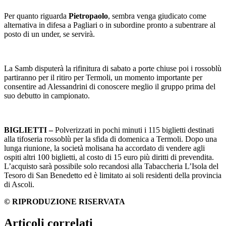
Per quanto riguarda
Pietropaolo
, sembra venga giudicato come
alternativa in difesa a Pagliari o in subordine pronto a subentrare al
posto di un under, se servirà.
La Samb disputerà la rifinitura di sabato a porte chiuse poi i rossoblù
partiranno per il ritiro per Termoli, un momento importante per
consentire ad Alessandrini di conoscere meglio il gruppo prima del
suo debutto in campionato.
BIGLIETTI –
Polverizzati in pochi minuti i 115 biglietti destinati
alla tifoseria rossoblù per la sfida di domenica a Termoli. Dopo una
lunga riunione, la società molisana ha accordato di vendere agli
ospiti altri 100 biglietti, al costo di 15 euro più diritti di prevendita.
L’acquisto sarà possibile solo recandosi alla Tabaccheria L’Isola del
Tesoro di San Benedetto ed è limitato ai soli residenti della provincia
di Ascoli.
© RIPRODUZIONE RISERVATA
Articoli correlati