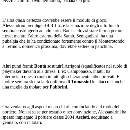
Pezzola contro il Monterotondo, baciata dal gol.
L’altra
quasi
certezza dovrebbe essere il modulo di gioco.
Alessandrini predilige il
4-3-1-2
, e la situazione degli infortunati
sembra costringerlo ad adottarlo. Battista dovrà stare fermo per un
mese, mentre l’altro esterno della Samb, Senigagliesi, ha una
pubalgia che lo ha condizionato fortemente contro il Monterotondo:
a Termoli, domenica prossima, dovrebbe sedere in panchina.
Altri punti fermi:
Bontà
sostituirà Arrigoni (squalificato) nel ruolo di
playmaker davanti alla difesa. L’ex Campobasso, infatti, ha
interpretato questo ruolo in tutti gli schieramenti tattici provati. E
inoltre sembra sicura la riconferma di
Tomassini
in attacco e anche
una maglia da titolare per
Fabbrini
.
Ora veniamo agli aspetti meno chiari, cominciando dal ruolo del
portiere. Non si sa se per testarlo o per convinzione, Alessandrini ha
spesso impiegato il portiere classe 2004
Ascioti
, acquistato a
gennaio, con i titolari.