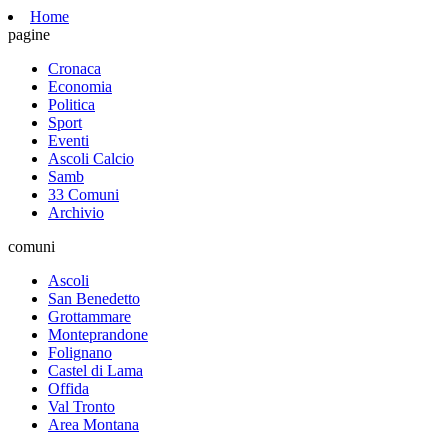
Home
pagine
Cronaca
Economia
Politica
Sport
Eventi
Ascoli Calcio
Samb
33 Comuni
Archivio
comuni
Ascoli
San Benedetto
Grottammare
Monteprandone
Folignano
Castel di Lama
Offida
Val Tronto
Area Montana