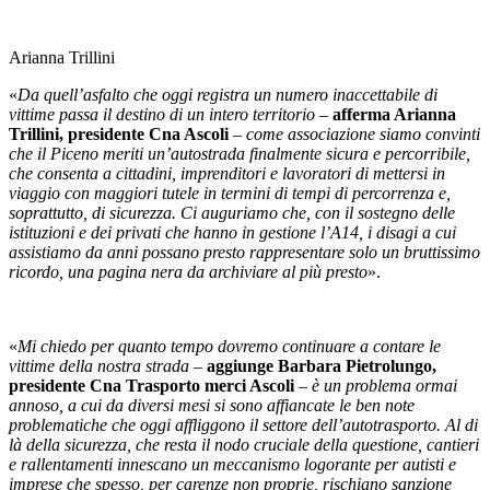
Arianna Trillini
«
Da quell’asfalto che oggi registra un numero inaccettabile di
vittime passa il destino di un intero territorio
–
afferma Arianna
Trillini, presidente Cna Ascoli
–
come associazione siamo convinti
che il Piceno meriti un’autostrada finalmente sicura e percorribile,
che consenta a cittadini, imprenditori e lavoratori di mettersi in
viaggio con maggiori tutele in termini di tempi di percorrenza e,
soprattutto, di sicurezza.
Ci auguriamo che, con il sostegno delle
istituzioni e dei privati che hanno in gestione l’A14, i disagi a cui
assistiamo da anni possano presto rappresentare solo un bruttissimo
ricordo, una pagina nera da archiviare al più presto
».
«
Mi chiedo per quanto tempo dovremo continuare a contare le
vittime della nostra strada
–
aggiunge Barbara Pietrolungo,
presidente Cna Trasporto merci Ascoli
–
è un problema ormai
annoso, a cui da diversi mesi si sono affiancate le ben note
problematiche che oggi affliggono il settore dell’autotrasporto. Al di
là della sicurezza, che resta il nodo cruciale della questione, cantieri
e rallentamenti innescano un meccanismo logorante per autisti e
imprese che spesso, per carenze non proprie, rischiano sanzione