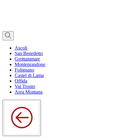
Ascoli
San Benedetto
Grottammare
Monteprandone
Folignano
Castel di Lama
Offida
Val Tronto
Area Montana