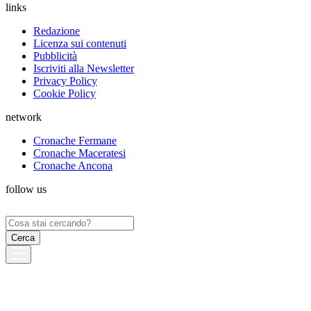
links
Redazione
Licenza sui contenuti
Pubblicità
Iscriviti alla Newsletter
Privacy Policy
Cookie Policy
network
Cronache Fermane
Cronache Maceratesi
Cronache Ancona
follow us
Ricerca
per: