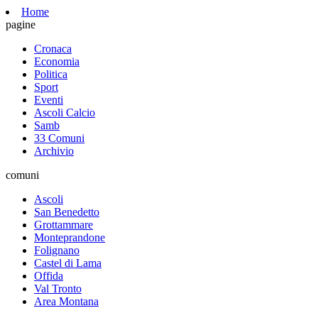
Home
pagine
Cronaca
Economia
Politica
Sport
Eventi
Ascoli Calcio
Samb
33 Comuni
Archivio
comuni
Ascoli
San Benedetto
Grottammare
Monteprandone
Folignano
Castel di Lama
Offida
Val Tronto
Area Montana