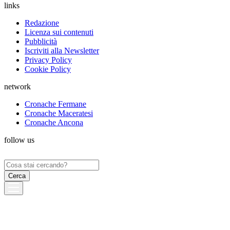
links
Redazione
Licenza sui contenuti
Pubblicità
Iscriviti alla Newsletter
Privacy Policy
Cookie Policy
network
Cronache Fermane
Cronache Maceratesi
Cronache Ancona
follow us
Ricerca
per: