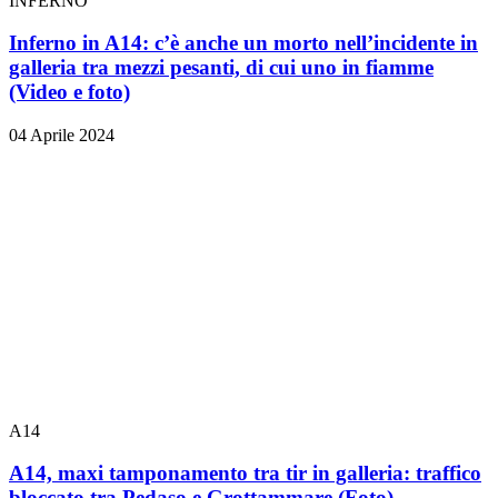
INFERNO
Inferno in A14: c’è anche un morto nell’incidente in
galleria tra mezzi pesanti, di cui uno in fiamme
(Video e foto)
04 Aprile 2024
A14
A14, maxi tamponamento tra tir in galleria: traffico
bloccato tra Pedaso e Grottammare
(Foto)