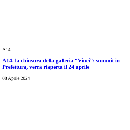
A14
A14, la chiusura della galleria “Vinci”: summit in
Prefettura, verrà riaperta il 24 aprile
08 Aprile 2024