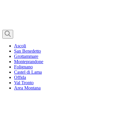
Ascoli
San Benedetto
Grottammare
Monteprandone
Folignano
Castel di Lama
Offida
Val Tronto
Area Montana