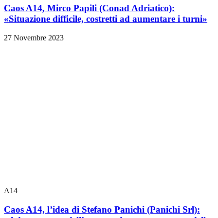
Caos A14, Mirco Papili (Conad Adriatico):
«Situazione difficile, costretti ad aumentare i turni»
27 Novembre 2023
A14
Caos A14, l’idea di Stefano Panichi (Panichi Srl):