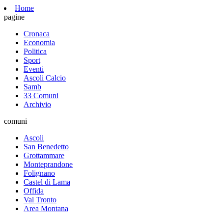
Home
pagine
Cronaca
Economia
Politica
Sport
Eventi
Ascoli Calcio
Samb
33 Comuni
Archivio
comuni
Ascoli
San Benedetto
Grottammare
Monteprandone
Folignano
Castel di Lama
Offida
Val Tronto
Area Montana