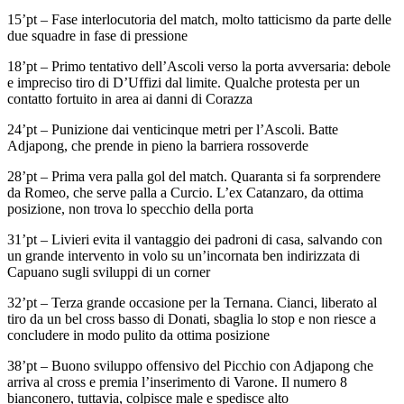
15’pt – Fase interlocutoria del match, molto tatticismo da parte delle
due squadre in fase di pressione
18’pt – Primo tentativo dell’Ascoli verso la porta avversaria: debole
e impreciso tiro di D’Uffizi dal limite. Qualche protesta per un
contatto fortuito in area ai danni di Corazza
24’pt – Punizione dai venticinque metri per l’Ascoli. Batte
Adjapong, che prende in pieno la barriera rossoverde
28’pt – Prima vera palla gol del match. Quaranta si fa sorprendere
da Romeo, che serve palla a Curcio. L’ex Catanzaro, da ottima
posizione, non trova lo specchio della porta
31’pt – Livieri evita il vantaggio dei padroni di casa, salvando con
un grande intervento in volo su un’incornata ben indirizzata di
Capuano sugli sviluppi di un corner
32’pt – Terza grande occasione per la Ternana. Cianci, liberato al
tiro da un bel cross basso di Donati, sbaglia lo stop e non riesce a
concludere in modo pulito da ottima posizione
38’pt – Buono sviluppo offensivo del Picchio con Adjapong che
arriva al cross e premia l’inserimento di Varone. Il numero 8
bianconero, tuttavia, colpisce male e spedisce alto