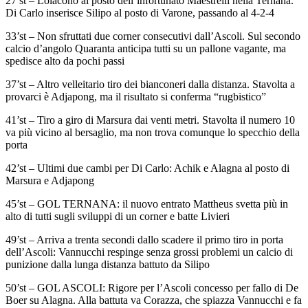
27’st – Loiacono al posto dell’infortunato Maestrelli nella Ternana.
Di Carlo inserisce Silipo al posto di Varone, passando al 4-2-4
33’st – Non sfruttati due corner consecutivi dall’Ascoli. Sul secondo
calcio d’angolo Quaranta anticipa tutti su un pallone vagante, ma
spedisce alto da pochi passi
37’st – Altro velleitario tiro dei bianconeri dalla distanza. Stavolta a
provarci è Adjapong, ma il risultato si conferma “rugbistico”
41’st – Tiro a giro di Marsura dai venti metri. Stavolta il numero 10
va più vicino al bersaglio, ma non trova comunque lo specchio della
porta
42’st – Ultimi due cambi per Di Carlo: Achik e Alagna al posto di
Marsura e Adjapong
45’st – GOL TERNANA: il nuovo entrato Mattheus svetta più in
alto di tutti sugli sviluppi di un corner e batte Livieri
49’st – Arriva a trenta secondi dallo scadere il primo tiro in porta
dell’Ascoli: Vannucchi respinge senza grossi problemi un calcio di
punizione dalla lunga distanza battuto da Silipo
50’st – GOL ASCOLI: Rigore per l’Ascoli concesso per fallo di De
Boer su Alagna. Alla battuta va Corazza, che spiazza Vannucchi e fa