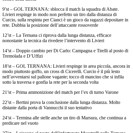
9’st – GOL TERNANA: sblocca il match la squadra di Abate.
Livieri respinge in modo non perfetto un tiro dalla distanza di
Curcio, sulla respinta per Cianci è un gioco da ragazzi depositare in
rete. Dubbia la posizione dell’attaccante rossoverde
12’st – La Ternana ci riprova dalla lunga distanza, efficace
nonostante la tecnica da rivedere l’intervento di Livieri
14’st – Doppio cambio per Di Carlo: Campagna e Tirelli al posto di
Tremolada e D’Uffizi
18’st – GOL TERNANA: Livieri respinge in area piccola, ancora in
modo piuttosto goffo, un cross di Cicerelli. Curcio è il più lesto
nell’avventarsi sul pallone vagante; tocco di mancino che si infila
sotto la traversa e gonfia la rete per la seconda volta
21’st – Prima ammonizione del match per l’ex di turno Varone
22’st – Bertini prova la conclusione dalla lunga distanza. Molto
distante dalla porta di Vannucchi il suo tentativo
24’st – Termina alle stelle anche un tiro di Marsura, che continua a
predicare nel vuoto