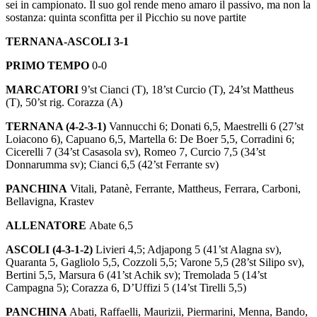
sei in campionato. Il suo gol rende meno amaro il passivo, ma non la
sostanza: quinta sconfitta per il Picchio su nove partite
TERNANA-ASCOLI 3-1
PRIMO TEMPO
0-0
MARCATORI
9’st Cianci (T), 18’st Curcio (T), 24’st Mattheus
(T), 50’st rig. Corazza (A)
TERNANA (4-2-3-1)
Vannucchi 6; Donati 6,5, Maestrelli 6 (27’st
Loiacono 6), Capuano 6,5, Martella 6: De Boer 5,5, Corradini 6;
Cicerelli 7 (34’st Casasola sv), Romeo 7, Curcio 7,5 (34’st
Donnarumma sv); Cianci 6,5 (42’st Ferrante sv)
PANCHINA
Vitali, Patanè, Ferrante, Mattheus, Ferrara, Carboni,
Bellavigna, Krastev
ALLENATORE
Abate 6,5
ASCOLI (4-3-1-2)
Livieri 4,5; Adjapong 5 (41’st Alagna sv),
Quaranta 5, Gagliolo 5,5, Cozzoli 5,5; Varone 5,5 (28’st Silipo sv),
Bertini 5,5, Marsura 6 (41’st Achik sv); Tremolada 5 (14’st
Campagna 5); Corazza 6, D’Uffizi 5 (14’st Tirelli 5,5)
PANCHINA
Abati, Raffaelli, Maurizii, Piermarini, Menna, Bando,