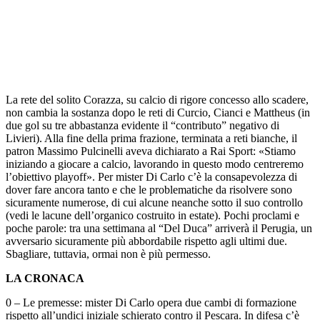
La rete del solito Corazza, su calcio di rigore concesso allo scadere,
non cambia la sostanza dopo le reti di Curcio, Cianci e Mattheus (in
due gol su tre abbastanza evidente il “contributo” negativo di
Livieri). Alla fine della prima frazione, terminata a reti bianche, il
patron Massimo Pulcinelli aveva dichiarato a Rai Sport: «Stiamo
iniziando a giocare a calcio, lavorando in questo modo centreremo
l’obiettivo playoff». Per mister Di Carlo c’è la consapevolezza di
dover fare ancora tanto e che le problematiche da risolvere sono
sicuramente numerose, di cui alcune neanche sotto il suo controllo
(vedi le lacune dell’organico costruito in estate). Pochi proclami e
poche parole: tra una settimana al “Del Duca” arriverà il Perugia, un
avversario sicuramente più abbordabile rispetto agli ultimi due.
Sbagliare, tuttavia, ormai non è più permesso.
LA CRONACA
0 – Le premesse: mister Di Carlo opera due cambi di formazione
rispetto all’undici iniziale schierato contro il Pescara. In difesa c’è