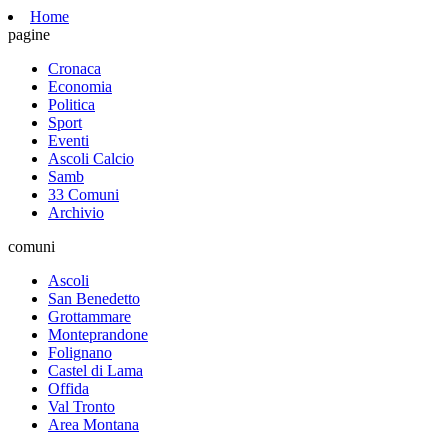
Home
pagine
Cronaca
Economia
Politica
Sport
Eventi
Ascoli Calcio
Samb
33 Comuni
Archivio
comuni
Ascoli
San Benedetto
Grottammare
Monteprandone
Folignano
Castel di Lama
Offida
Val Tronto
Area Montana