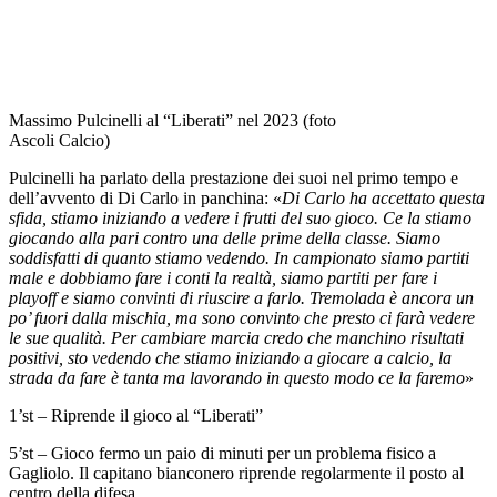
Massimo Pulcinelli al “Liberati” nel 2023 (foto
Ascoli Calcio)
Pulcinelli ha parlato della prestazione dei suoi nel primo tempo e
dell’avvento di Di Carlo in panchina: «
Di Carlo ha accettato questa
sfida, stiamo iniziando a vedere i frutti del suo gioco. Ce la stiamo
giocando alla pari contro una delle prime della classe. Siamo
soddisfatti di quanto stiamo vedendo. In campionato siamo partiti
male e dobbiamo fare i conti la realtà, siamo partiti per fare i
playoff e siamo convinti di riuscire a farlo. Tremolada è ancora un
po’ fuori dalla mischia, ma sono convinto che presto ci farà vedere
le sue qualità. Per cambiare marcia credo che manchino risultati
positivi, sto vedendo che stiamo iniziando a giocare a calcio, la
strada da fare è tanta ma lavorando in questo modo ce la faremo
»
1’st – Riprende il gioco al “Liberati”
5’st – Gioco fermo un paio di minuti per un problema fisico a
Gagliolo. Il capitano bianconero riprende regolarmente il posto al
centro della difesa