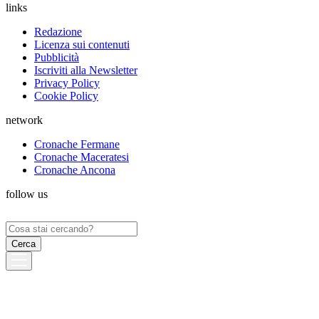
links
Redazione
Licenza sui contenuti
Pubblicità
Iscriviti alla Newsletter
Privacy Policy
Cookie Policy
network
Cronache Fermane
Cronache Maceratesi
Cronache Ancona
follow us
Ricerca
per: