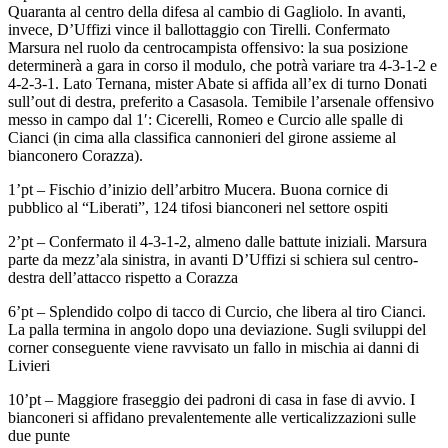
Quaranta al centro della difesa al cambio di Gagliolo. In avanti,
invece, D’Uffizi vince il ballottaggio con Tirelli. Confermato
Marsura nel ruolo da centrocampista offensivo: la sua posizione
determinerà a gara in corso il modulo, che potrà variare tra 4-3-1-2 e
4-2-3-1. Lato Ternana, mister Abate si affida all’ex di turno Donati
sull’out di destra, preferito a Casasola. Temibile l’arsenale offensivo
messo in campo dal 1′: Cicerelli, Romeo e Curcio alle spalle di
Cianci (in cima alla classifica cannonieri del girone assieme al
bianconero Corazza).
1’pt – Fischio d’inizio dell’arbitro Mucera. Buona cornice di
pubblico al “Liberati”, 124 tifosi bianconeri nel settore ospiti
2’pt – Confermato il 4-3-1-2, almeno dalle battute iniziali. Marsura
parte da mezz’ala sinistra, in avanti D’Uffizi si schiera sul centro-
destra dell’attacco rispetto a Corazza
6’pt – Splendido colpo di tacco di Curcio, che libera al tiro Cianci.
La palla termina in angolo dopo una deviazione. Sugli sviluppi del
corner conseguente viene ravvisato un fallo in mischia ai danni di
Livieri
10’pt – Maggiore fraseggio dei padroni di casa in fase di avvio. I
bianconeri si affidano prevalentemente alle verticalizzazioni sulle
due punte