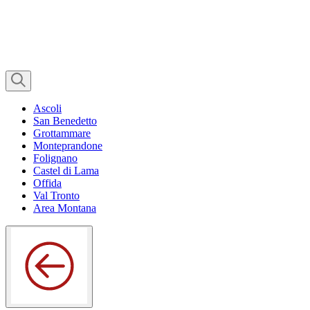
Ascoli
San Benedetto
Grottammare
Monteprandone
Folignano
Castel di Lama
Offida
Val Tronto
Area Montana