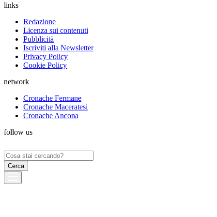
links
Redazione
Licenza sui contenuti
Pubblicità
Iscriviti alla Newsletter
Privacy Policy
Cookie Policy
network
Cronache Fermane
Cronache Maceratesi
Cronache Ancona
follow us
Ricerca
per: