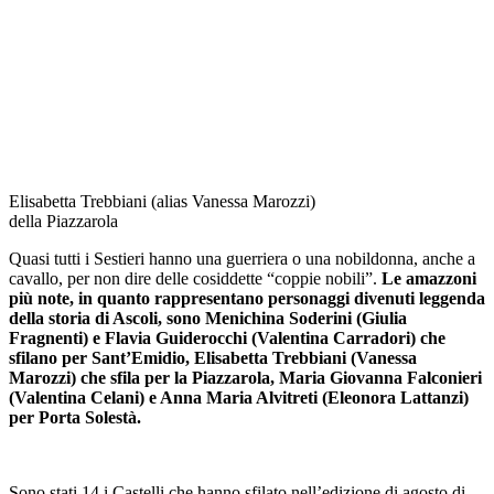
Elisabetta Trebbiani (alias Vanessa Marozzi)
della Piazzarola
Quasi tutti i Sestieri hanno una guerriera o una nobildonna, anche a
cavallo, per non dire delle cosiddette “coppie nobili”.
Le amazzoni
più note, in quanto rappresentano personaggi divenuti leggenda
della storia di Ascoli, sono Menichina Soderini (Giulia
Fragnenti) e Flavia Guiderocchi (Valentina Carradori) che
sfilano per Sant’Emidio, Elisabetta Trebbiani (Vanessa
Marozzi) che sfila per la Piazzarola, Maria Giovanna Falconieri
(Valentina Celani) e Anna Maria Alvitreti (Eleonora Lattanzi)
per Porta Solestà.
Sono stati 14 i Castelli che hanno sfilato nell’edizione di agosto di