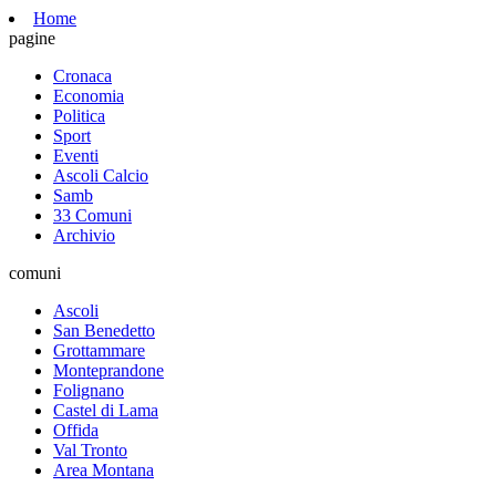
Home
pagine
Cronaca
Economia
Politica
Sport
Eventi
Ascoli Calcio
Samb
33 Comuni
Archivio
comuni
Ascoli
San Benedetto
Grottammare
Monteprandone
Folignano
Castel di Lama
Offida
Val Tronto
Area Montana