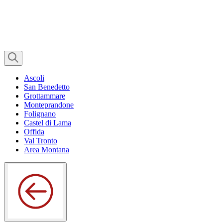
Ascoli
San Benedetto
Grottammare
Monteprandone
Folignano
Castel di Lama
Offida
Val Tronto
Area Montana