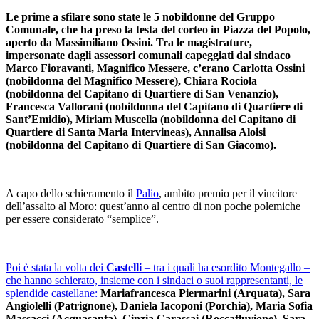
Le prime a sfilare sono state le 5 nobildonne del Gruppo
Comunale, che ha preso la testa del corteo in Piazza del Popolo,
aperto da Massimiliano Ossini. Tra le magistrature,
impersonate dagli assessori comunali capeggiati dal sindaco
Marco Fioravanti, Magnifico Messere, c’erano Carlotta Ossini
(nobildonna del Magnifico Messere), Chiara Rociola
(nobildonna del Capitano di Quartiere di San Venanzio),
Francesca Vallorani (nobildonna del Capitano di Quartiere di
Sant’Emidio), Miriam Muscella (nobildonna del Capitano di
Quartiere di Santa Maria Intervineas), Annalisa Aloisi
(nobildonna del Capitano di Quartiere di San Giacomo).
A capo dello schieramento il
Palio
, ambito premio per il vincitore
dell’assalto al Moro: quest’anno al centro di non poche polemiche
per essere considerato “semplice”.
Poi è stata la volta dei
Castelli
– tra i quali ha esordito Montegallo –
che hanno schierato, insieme con i sindaci o suoi rappresentanti, le
splendide castellane:
Mariafrancesca Piermarini (Arquata), Sara
Angiolelli (Patrignone), Daniela Iacoponi (Porchia), Maria Sofia
Massacci (Acquasanta), Cinzia Carassai (Roccafluvione), Sara