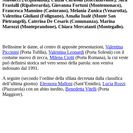
Frastalli (Ripaberarda), Giovanna Fortuni (Montemonaco),
Francesca Mannino (Castorano), Melania Zunica (Venarotta),
Valentina Giuliani (Folignano), Amalia Iualè (Monte San
Pietrangeli), Caterina De Cesaris (Comunanza), Marina
Marozzi (Monteprandone), Chiara Mercatanti (Montegallo).
Bellissime le dame, al centro di apposite presentazioni,
Valentina
Piccinini
(Porta Tufilla),
Valentina Leonardi
(Porta Solestà) con il
costume nuovo di zecca,
Milena Ciotti
(Porta Romana), la cui veste
può definirsi storica nel vero senso della parola: non veniva
indossato dal 1991.
A seguire (secondo l’ordine della sfilata decretata dalla classifica
dell’ultima giostra)
Eleonora Malloni
(Sant’Emidio),
Lucia Rozzi
(Piazzarola) con un abito inedito,
Benedetta Vitelli
(Porta
Maggiore).