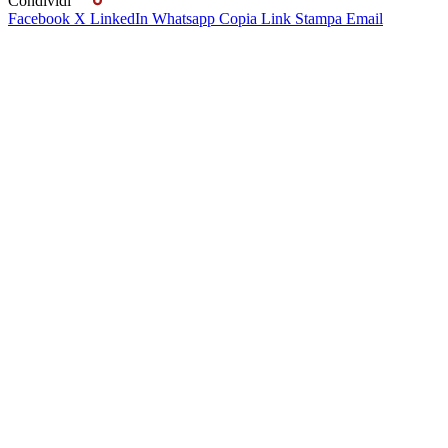
Condividi
Facebook
X
LinkedIn
Whatsapp
Copia Link
Stampa
Email