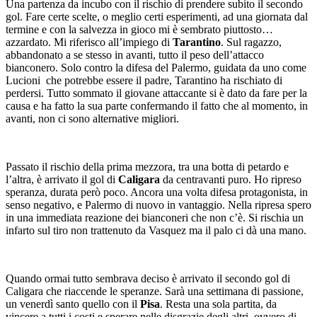
Una partenza da incubo con il rischio di prendere subito il secondo
gol. Fare certe scelte, o meglio certi esperimenti, ad una giornata dal
termine e con la salvezza in gioco mi è sembrato piuttosto…
azzardato. Mi riferisco all’impiego di
Tarantino
. Sul ragazzo,
abbandonato a se stesso in avanti, tutto il peso dell’attacco
bianconero. Solo contro la difesa del Palermo, guidata da uno come
Lucioni che potrebbe essere il padre, Tarantino ha rischiato di
perdersi. Tutto sommato il giovane attaccante si è dato da fare per la
causa e ha fatto la sua parte confermando il fatto che al momento, in
avanti, non ci sono alternative migliori.
Passato il rischio della prima mezzora, tra una botta di petardo e
l’altra, è arrivato il gol di
Caligara
da centravanti puro. Ho ripreso
speranza, durata però poco. Ancora una volta difesa protagonista, in
senso negativo, e Palermo di nuovo in vantaggio. Nella ripresa spero
in una immediata reazione dei bianconeri che non c’è. Si rischia un
infarto sul tiro non trattenuto da Vasquez ma il palo ci dà una mano.
Quando ormai tutto sembrava deciso è arrivato il secondo gol di
Caligara che riaccende le speranze. Sarà una settimana di passione,
un venerdì santo quello con il
Pisa
. Resta una sola partita, da
vincere a tutti i costi e sperare nelle disgrazie degli altri, ovvero di