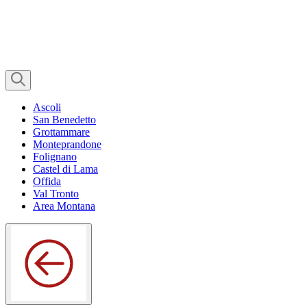
Ascoli
San Benedetto
Grottammare
Monteprandone
Folignano
Castel di Lama
Offida
Val Tronto
Area Montana