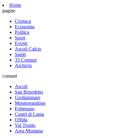
Home
pagine
Cronaca
Economia
Politica
Sport
Eventi
Ascoli Calcio
Samb
33 Comuni
Archivio
comuni
Ascoli
San Benedetto
Grottammare
Monteprandone
Folignano
Castel di Lama
Offida
Val Tronto
Area Montana