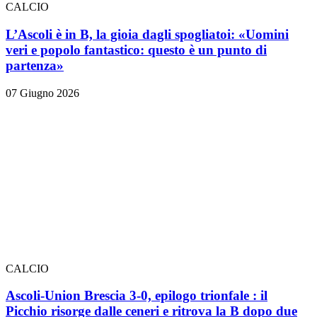
CALCIO
L’Ascoli è in B, la gioia dagli spogliatoi: «Uomini
veri e popolo fantastico: questo è un punto di
partenza»
07 Giugno 2026
CALCIO
Ascoli-Union Brescia 3-0, epilogo trionfale
: il
Picchio risorge dalle ceneri e ritrova la B dopo due