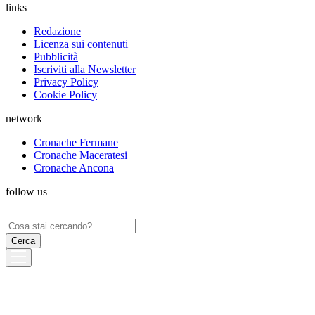
links
Redazione
Licenza sui contenuti
Pubblicità
Iscriviti alla Newsletter
Privacy Policy
Cookie Policy
network
Cronache Fermane
Cronache Maceratesi
Cronache Ancona
follow us
Ricerca
per: