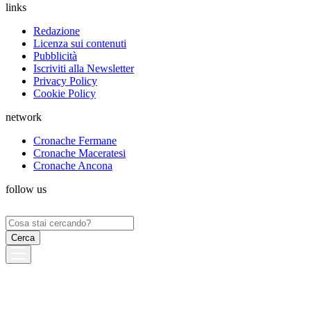
links
Redazione
Licenza sui contenuti
Pubblicità
Iscriviti alla Newsletter
Privacy Policy
Cookie Policy
network
Cronache Fermane
Cronache Maceratesi
Cronache Ancona
follow us
Ricerca
per: