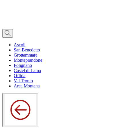
Ascoli
San Benedetto
Grottammare
Monteprandone
Folignano
Castel di Lama
Offida
Val Tronto
Area Montana