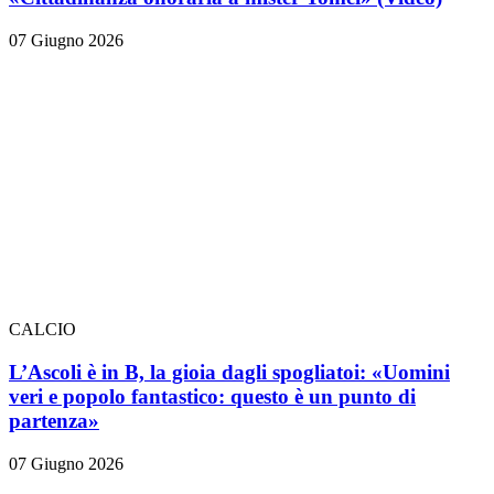
07 Giugno 2026
CALCIO
L’Ascoli è in B, la gioia dagli spogliatoi: «Uomini
veri e popolo fantastico: questo è un punto di
partenza»
07 Giugno 2026