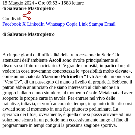
15 Maggio 2024 - Ore 09:53
-
1588 letture
di
Salvatore Mastropietro
Condividi
Facebook
X
LinkedIn
Whatsapp
Copia Link
Stampa
Email
di
Salvatore Mastropietro
A cinque giorni dall’ufficialità della retrocessione in Serie C le
attenzioni dell’ambiente
Ascoli
sono rivolte principalmente al
discorso sul futuro societario. C’è grande curiosità, in particolare, di
vedere in cosa troveranno concretezza le «possibilità molto elevate»,
come annunciato da
Massimo Pulcinelli
a “Tvb Ascoli” in onda su
“Vera Tv”, di un passaggio di mano a livello di proprietà. Sebbene il
patron abbia annunciato che siano interessati al club anche un
gruppo italiano e uno straniero, al momento è solo Metalcoat ad aver
scoperto le proprie carte in tavola. Per entrare nel vivo delle
trattative, tuttavia, ci vorrà ancora del tempo, in quanto tutti i discorsi
avviati sono al momento in una fase piuttosto preliminare. La
speranza dei tifosi, ovviamente, è quella che si possa arrivare ad una
soluzione sicura in un periodo non eccessivamente lungo al fine di
programmare in tempi congrui la prossima stagione sportiva.