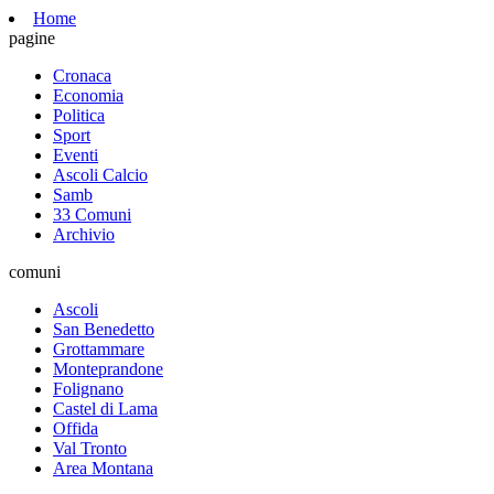
Home
pagine
Cronaca
Economia
Politica
Sport
Eventi
Ascoli Calcio
Samb
33 Comuni
Archivio
comuni
Ascoli
San Benedetto
Grottammare
Monteprandone
Folignano
Castel di Lama
Offida
Val Tronto
Area Montana