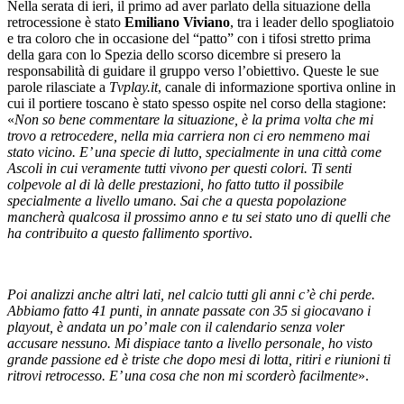
Nella serata di ieri, il primo ad aver parlato della situazione della
retrocessione è stato
Emiliano Viviano
, tra i leader dello spogliatoio
e tra coloro che in occasione del “patto” con i tifosi stretto prima
della gara con lo Spezia dello scorso dicembre si presero la
responsabilità di guidare il gruppo verso l’obiettivo. Queste le sue
parole rilasciate a
Tvplay.it
, canale di informazione sportiva online in
cui il portiere toscano è stato spesso ospite nel corso della stagione:
«
Non so bene commentare la situazione, è la prima volta che mi
trovo a retrocedere, nella mia carriera non ci ero nemmeno mai
stato vicino. E’ una specie di lutto, specialmente in una città come
Ascoli in cui veramente tutti vivono per questi colori. Ti senti
colpevole al di là delle prestazioni, ho fatto tutto il possibile
specialmente a livello umano. Sai che a questa popolazione
mancherà qualcosa il prossimo anno e tu sei stato uno di quelli che
ha contribuito a questo fallimento sportivo
.
Poi analizzi anche altri lati, nel calcio tutti gli anni c’è chi perde.
Abbiamo fatto 41 punti, in annate passate con 35 si giocavano i
playout, è andata un po’ male con il calendario senza voler
accusare nessuno. Mi dispiace tanto a livello personale, ho visto
grande passione ed è triste che dopo mesi di lotta, ritiri e riunioni ti
ritrovi retrocesso. E’ una cosa che non mi scorderò facilmente
».