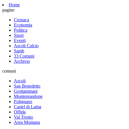
Home
pagine
Cronaca
Economia
Politica
Sport
Eventi
Ascoli Calcio
Samb
33 Comuni
Archivio
comuni
Ascoli
San Benedetto
Grottammare
Monteprandone
Folignano
Castel di Lama
Offida
Val Tronto
Area Montana