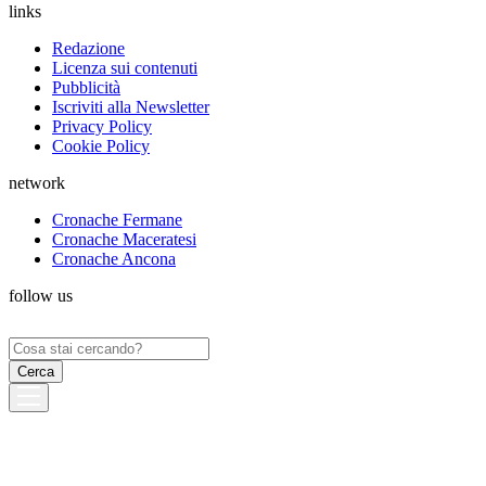
links
Redazione
Licenza sui contenuti
Pubblicità
Iscriviti alla Newsletter
Privacy Policy
Cookie Policy
network
Cronache Fermane
Cronache Maceratesi
Cronache Ancona
follow us
Ricerca
per: