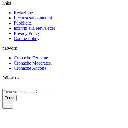
links
Redazione
Licenza sui contenuti
Pubblicità
Iscriviti alla Newsletter
Privacy Policy
Cookie Policy
network
Cronache Fermane
Cronache Maceratesi
Cronache Ancona
follow us
Ricerca
per: