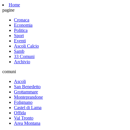
Home
pagine
Cronaca
Economia
Politica
Sport
Eventi
Ascoli Calcio
Samb
33 Comuni
Archivio
comuni
Ascoli
San Benedetto
Grottammare
Monteprandone
Folignano
Castel di Lama
Offida
Val Tronto
Area Montana