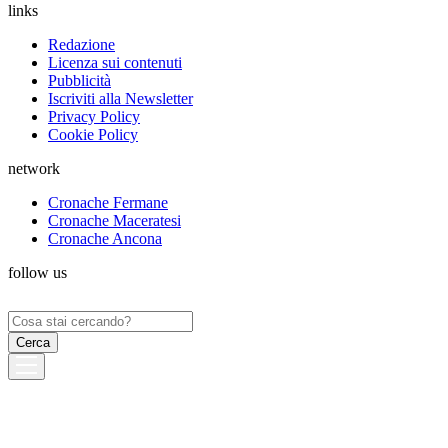
links
Redazione
Licenza sui contenuti
Pubblicità
Iscriviti alla Newsletter
Privacy Policy
Cookie Policy
network
Cronache Fermane
Cronache Maceratesi
Cronache Ancona
follow us
Ricerca
per: