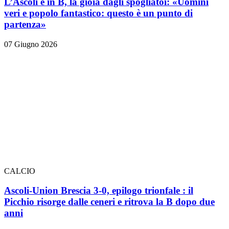
L’Ascoli è in B, la gioia dagli spogliatoi: «Uomini
veri e popolo fantastico: questo è un punto di
partenza»
07 Giugno 2026
CALCIO
Ascoli-Union Brescia 3-0, epilogo trionfale
: il
Picchio risorge dalle ceneri e ritrova la B dopo due
anni