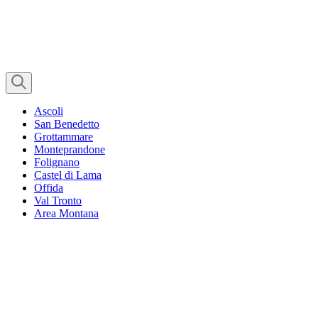
Ascoli
San Benedetto
Grottammare
Monteprandone
Folignano
Castel di Lama
Offida
Val Tronto
Area Montana