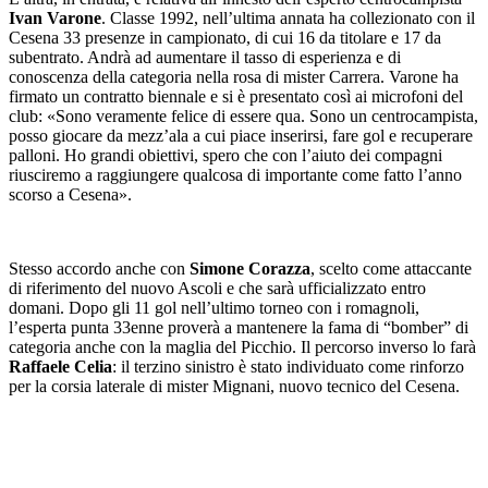
Ivan Varone
. Classe 1992, nell’ultima annata ha collezionato con il
Cesena 33 presenze in campionato, di cui 16 da titolare e 17 da
subentrato. Andrà ad aumentare il tasso di esperienza e di
conoscenza della categoria nella rosa di mister Carrera. Varone ha
firmato un contratto biennale e si è presentato così ai microfoni del
club: «Sono veramente felice di essere qua. Sono un centrocampista,
posso giocare da mezz’ala a cui piace inserirsi, fare gol e recuperare
palloni. Ho grandi obiettivi, spero che con l’aiuto dei compagni
riusciremo a raggiungere qualcosa di importante come fatto l’anno
scorso a Cesena».
Stesso accordo anche con
Simone Corazza
, scelto come attaccante
di riferimento del nuovo Ascoli e che sarà ufficializzato entro
domani. Dopo gli 11 gol nell’ultimo torneo con i romagnoli,
l’esperta punta 33enne proverà a mantenere la fama di “bomber” di
categoria anche con la maglia del Picchio. Il percorso inverso lo farà
Raffaele Celia
: il terzino sinistro è stato individuato come rinforzo
per la corsia laterale di mister Mignani, nuovo tecnico del Cesena.