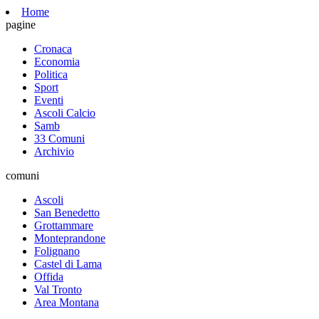
Home
pagine
Cronaca
Economia
Politica
Sport
Eventi
Ascoli Calcio
Samb
33 Comuni
Archivio
comuni
Ascoli
San Benedetto
Grottammare
Monteprandone
Folignano
Castel di Lama
Offida
Val Tronto
Area Montana