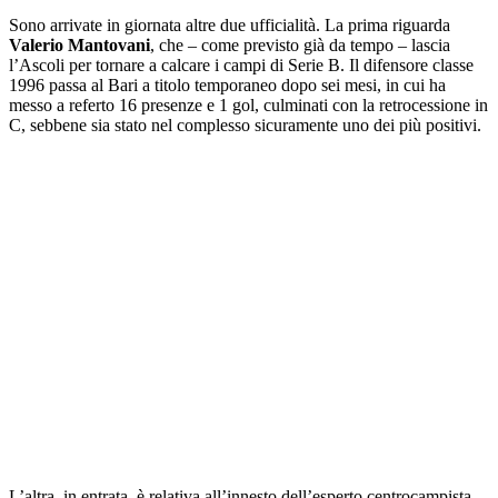
Sono arrivate in giornata altre due ufficialità. La prima riguarda
Valerio Mantovani
, che – come previsto già da tempo – lascia
l’Ascoli per tornare a calcare i campi di Serie B. Il difensore classe
1996 passa al Bari a titolo temporaneo dopo sei mesi, in cui ha
messo a referto 16 presenze e 1 gol, culminati con la retrocessione in
C, sebbene sia stato nel complesso sicuramente uno dei più positivi.
L’altra, in entrata, è relativa all’innesto dell’esperto centrocampista