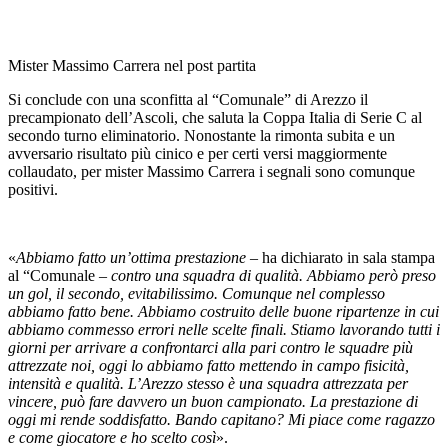
Mister Massimo Carrera nel post partita
Si conclude con una sconfitta al “Comunale” di Arezzo il
precampionato dell’Ascoli, che saluta la Coppa Italia di Serie C al
secondo turno eliminatorio. Nonostante la rimonta subita e un
avversario risultato più cinico e per certi versi maggiormente
collaudato, per mister Massimo Carrera i segnali sono comunque
positivi.
«
Abbiamo fatto un’ottima prestazione
– ha dichiarato in sala stampa
al “Comunale –
contro una squadra di qualità. Abbiamo però preso
un gol, il secondo, evitabilissimo. Comunque nel complesso
abbiamo fatto bene. Abbiamo costruito delle buone ripartenze in cui
abbiamo commesso errori nelle scelte finali. Stiamo lavorando tutti i
giorni per arrivare a confrontarci alla pari contro le squadre più
attrezzate noi, oggi lo abbiamo fatto mettendo in campo fisicità,
intensità e qualità. L’Arezzo stesso è una squadra attrezzata per
vincere, può fare davvero un buon campionato. La prestazione di
oggi mi rende soddisfatto. Bando capitano? Mi piace come ragazzo
e come giocatore e ho scelto così
».