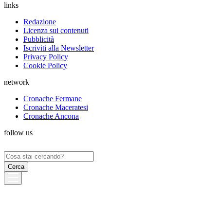
links
Redazione
Licenza sui contenuti
Pubblicità
Iscriviti alla Newsletter
Privacy Policy
Cookie Policy
network
Cronache Fermane
Cronache Maceratesi
Cronache Ancona
follow us
Ricerca
per: