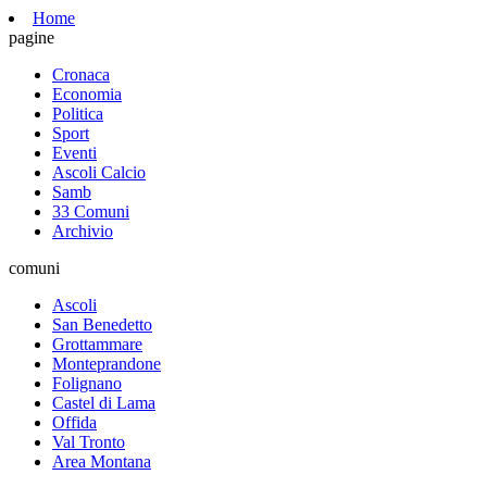
Home
pagine
Cronaca
Economia
Politica
Sport
Eventi
Ascoli Calcio
Samb
33 Comuni
Archivio
comuni
Ascoli
San Benedetto
Grottammare
Monteprandone
Folignano
Castel di Lama
Offida
Val Tronto
Area Montana