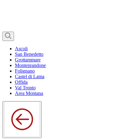
Ascoli
San Benedetto
Grottammare
Monteprandone
Folignano
Castel di Lama
Offida
Val Tronto
Area Montana