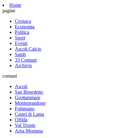
Home
pagine
Cronaca
Economia
Politica
Sport
Eventi
Ascoli Calcio
Samb
33 Comuni
Archivio
comuni
Ascoli
San Benedetto
Grottammare
Monteprandone
Folignano
Castel di Lama
Offida
Val Tronto
Area Montana