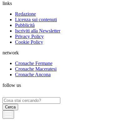
links
Redazione
Licenza sui contenuti
Pubblicità
Iscriviti alla Newsletter
Privacy Policy
Cookie Policy
network
Cronache Fermane
Cronache Maceratesi
Cronache Ancona
follow us
Ricerca
per: