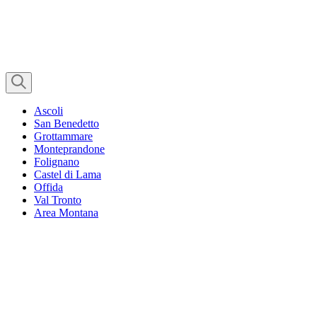
Ascoli
San Benedetto
Grottammare
Monteprandone
Folignano
Castel di Lama
Offida
Val Tronto
Area Montana