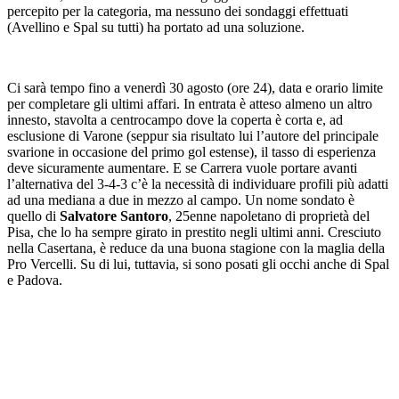
percepito per la categoria, ma nessuno dei sondaggi effettuati
(Avellino e Spal su tutti) ha portato ad una soluzione.
Ci sarà tempo fino a venerdì 30 agosto (ore 24), data e orario limite
per completare gli ultimi affari. In entrata è atteso almeno un altro
innesto, stavolta a centrocampo dove la coperta è corta e, ad
esclusione di Varone (seppur sia risultato lui l’autore del principale
svarione in occasione del primo gol estense), il tasso di esperienza
deve sicuramente aumentare. E se Carrera vuole portare avanti
l’alternativa del 3-4-3 c’è la necessità di individuare profili più adatti
ad una mediana a due in mezzo al campo. Un nome sondato è
quello di
Salvatore Santoro
, 25enne napoletano di proprietà del
Pisa, che lo ha sempre girato in prestito negli ultimi anni. Cresciuto
nella Casertana, è reduce da una buona stagione con la maglia della
Pro Vercelli. Su di lui, tuttavia, si sono posati gli occhi anche di Spal
e Padova.