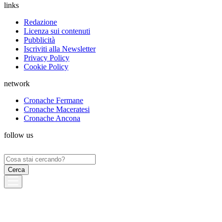
links
Redazione
Licenza sui contenuti
Pubblicità
Iscriviti alla Newsletter
Privacy Policy
Cookie Policy
network
Cronache Fermane
Cronache Maceratesi
Cronache Ancona
follow us
Ricerca
per: