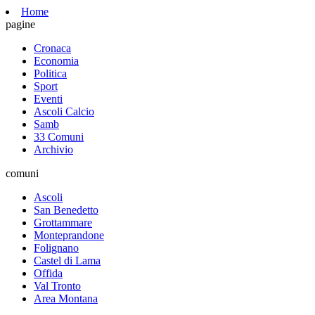
Home
pagine
Cronaca
Economia
Politica
Sport
Eventi
Ascoli Calcio
Samb
33 Comuni
Archivio
comuni
Ascoli
San Benedetto
Grottammare
Monteprandone
Folignano
Castel di Lama
Offida
Val Tronto
Area Montana