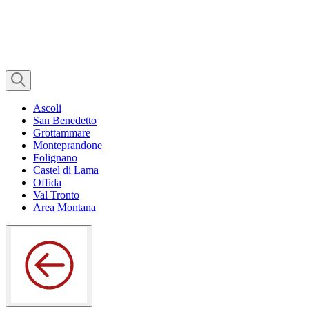
Ascoli
San Benedetto
Grottammare
Monteprandone
Folignano
Castel di Lama
Offida
Val Tronto
Area Montana