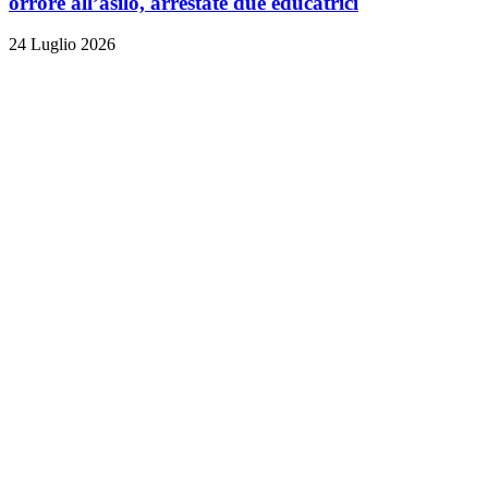
orrore all’asilo, arrestate due educatrici
24 Luglio 2026