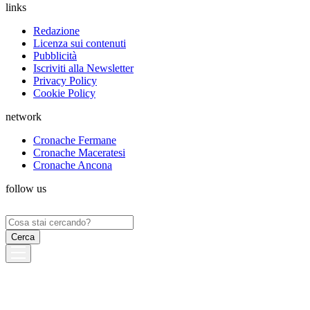
links
Redazione
Licenza sui contenuti
Pubblicità
Iscriviti alla Newsletter
Privacy Policy
Cookie Policy
network
Cronache Fermane
Cronache Maceratesi
Cronache Ancona
follow us
Ricerca
per: