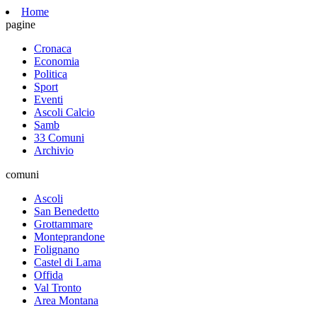
Home
pagine
Cronaca
Economia
Politica
Sport
Eventi
Ascoli Calcio
Samb
33 Comuni
Archivio
comuni
Ascoli
San Benedetto
Grottammare
Monteprandone
Folignano
Castel di Lama
Offida
Val Tronto
Area Montana