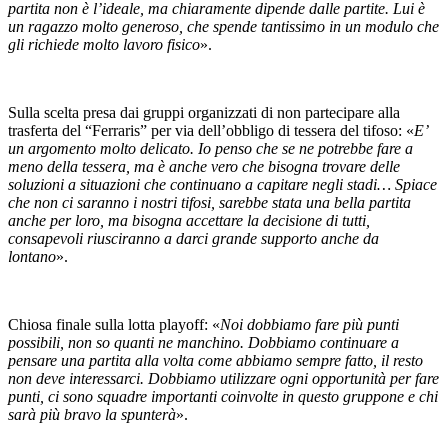
partita non è l’ideale, ma chiaramente dipende dalle partite. Lui è
un ragazzo molto generoso, che spende tantissimo in un modulo che
gli richiede molto lavoro fisico
».
Sulla scelta presa dai gruppi organizzati di non partecipare alla
trasferta del “Ferraris” per via dell’obbligo di tessera del tifoso: «
E’
un argomento molto delicato. Io penso che se ne potrebbe fare a
meno della tessera, ma è anche vero che bisogna trovare delle
soluzioni a situazioni che continuano a capitare negli stadi… Spiace
che non ci saranno i nostri tifosi, sarebbe stata una bella partita
anche per loro, ma bisogna accettare la decisione di tutti,
consapevoli riusciranno a darci grande supporto anche da
lontano
».
Chiosa finale sulla lotta playoff: «
Noi dobbiamo fare più punti
possibili, non so quanti ne manchino. Dobbiamo continuare a
pensare una partita alla volta come abbiamo sempre fatto, il resto
non deve interessarci. Dobbiamo utilizzare ogni opportunità per fare
punti, ci sono squadre importanti coinvolte in questo gruppone e chi
sarà più bravo la spunterà
».