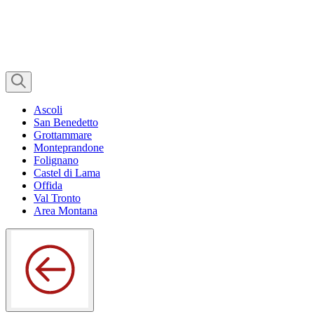
Ascoli
San Benedetto
Grottammare
Monteprandone
Folignano
Castel di Lama
Offida
Val Tronto
Area Montana