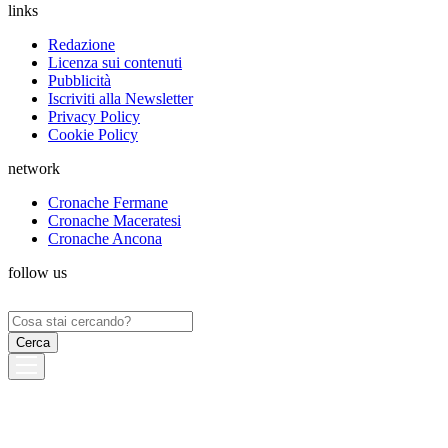
links
Redazione
Licenza sui contenuti
Pubblicità
Iscriviti alla Newsletter
Privacy Policy
Cookie Policy
network
Cronache Fermane
Cronache Maceratesi
Cronache Ancona
follow us
Ricerca
per: