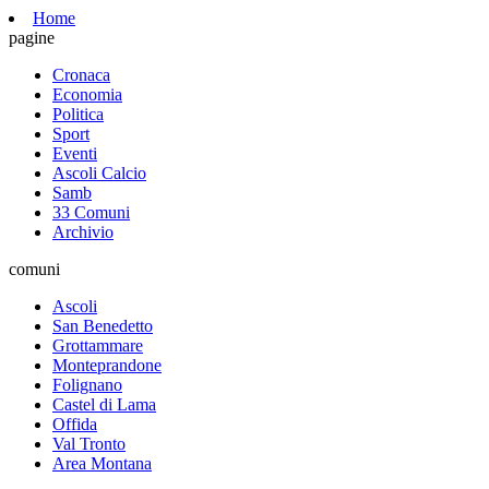
Home
pagine
Cronaca
Economia
Politica
Sport
Eventi
Ascoli Calcio
Samb
33 Comuni
Archivio
comuni
Ascoli
San Benedetto
Grottammare
Monteprandone
Folignano
Castel di Lama
Offida
Val Tronto
Area Montana