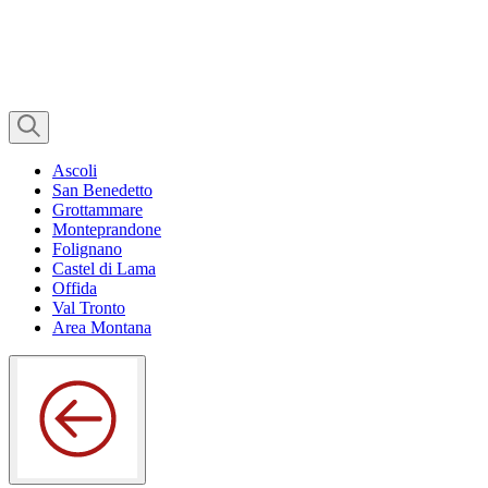
Ascoli
San Benedetto
Grottammare
Monteprandone
Folignano
Castel di Lama
Offida
Val Tronto
Area Montana