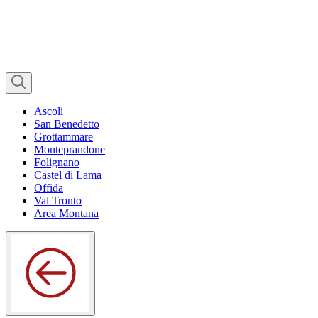
Ascoli
San Benedetto
Grottammare
Monteprandone
Folignano
Castel di Lama
Offida
Val Tronto
Area Montana