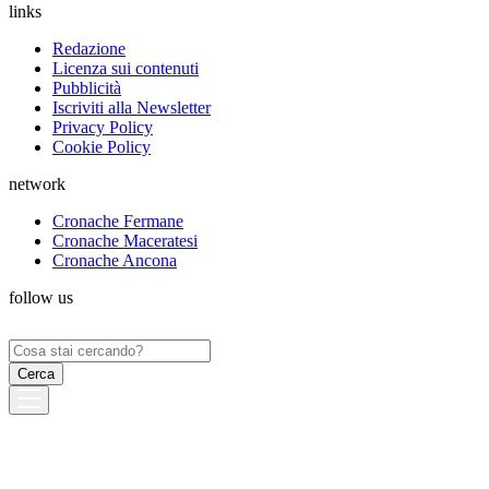
links
Redazione
Licenza sui contenuti
Pubblicità
Iscriviti alla Newsletter
Privacy Policy
Cookie Policy
network
Cronache Fermane
Cronache Maceratesi
Cronache Ancona
follow us
Ricerca
per: