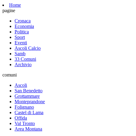
Home
pagine
Cronaca
Economia
Politica
Sport
Eventi
Ascoli Calcio
Samb
33 Comuni
Archivio
comuni
Ascoli
San Benedetto
Grottammare
Monteprandone
Folignano
Castel di Lama
Offida
Val Tronto
Area Montana