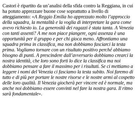
Castori è ripartito da un’analisi della sfida contro la Reggiana, in cui
ha potuto apprezzare buone cose soprattutto a livello di
atteggiamento: «
A Reggio Emilia ho apprezzato molto l’approccio
della squadra, la mentalità e la voglia di interpretare la gara come
avevo richiesto io. La generosità dei ragazzi è stata tanta. A Venezia
con tanti assenti? A me non piace piangere, ogni assenza è una
opportunità per il gruppo e per chi gioca meno. Affrontiamo una
squadra prima in classifica, ma non dobbiamo fasciarci la testa
prima. Vogliamo tornare con un risultato positivo perché abbiamo
bisogno di punti. A prescindere dall’avversario dobbiamo crearci la
nostra identità, che loro sono forti lo dice la classifica ma noi
dobbiamo pensare a fare il massimo per i risultati. Se ci mettiamo a
leggere i nomi del Venezia ci fasciamo la testa subito. Noi faremo di
tutto e di più per portare le nostre risorse e le nostre armi al cospetto
delle loro qualità. Il Venezia giocherà per vincere ed è normale, ma
anche noi dobbiamo essere convinti nel fare la nostra gara. Il ritmo
sarà fondamentale
».