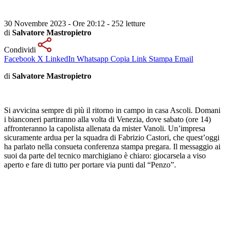
30 Novembre 2023 - Ore 20:12
-
252 letture
di
Salvatore Mastropietro
Condividi
Facebook
X
LinkedIn
Whatsapp
Copia Link
Stampa
Email
di
Salvatore Mastropietro
Si avvicina sempre di più il ritorno in campo in casa Ascoli. Domani
i bianconeri partiranno alla volta di Venezia, dove sabato (ore 14)
affronteranno la capolista allenata da mister Vanoli. Un’impresa
sicuramente ardua per la squadra di Fabrizio Castori, che quest’oggi
ha parlato nella consueta conferenza stampa pregara. Il messaggio ai
suoi da parte del tecnico marchigiano è chiaro: giocarsela a viso
aperto e fare di tutto per portare via punti dal “Penzo”.