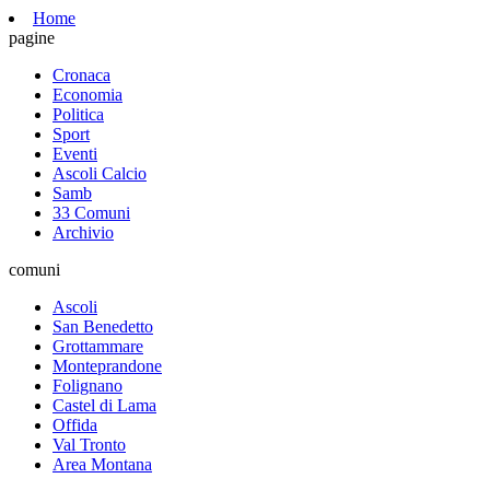
Home
pagine
Cronaca
Economia
Politica
Sport
Eventi
Ascoli Calcio
Samb
33 Comuni
Archivio
comuni
Ascoli
San Benedetto
Grottammare
Monteprandone
Folignano
Castel di Lama
Offida
Val Tronto
Area Montana