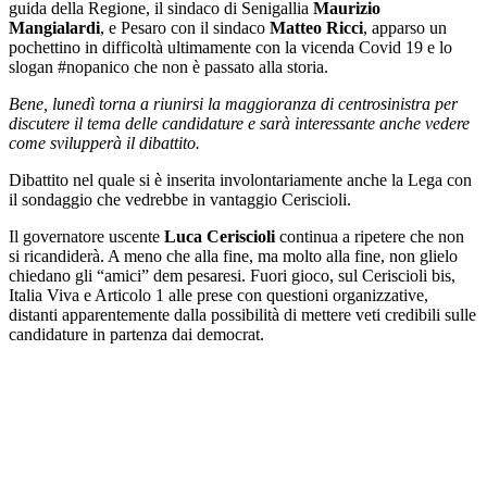
guida della Regione, il sindaco di Senigallia
Maurizio
Mangialardi
, e Pesaro con il sindaco
Matteo Ricci
, apparso un
pochettino in difficoltà ultimamente con la vicenda Covid 19 e lo
slogan #nopanico che non è passato alla storia.
Bene, lunedì torna a riunirsi la maggioranza di centrosinistra per
discutere il tema delle candidature e sarà interessante anche vedere
come svilupperà il dibattito.
Dibattito nel quale si è inserita involontariamente anche la Lega con
il sondaggio che vedrebbe in vantaggio Ceriscioli.
Il governatore uscente
Luca Ceriscioli
continua a ripetere che non
si ricandiderà. A meno che alla fine, ma molto alla fine, non glielo
chiedano gli “amici” dem pesaresi. Fuori gioco, sul Ceriscioli bis,
Italia Viva e Articolo 1 alle prese con questioni organizzative,
distanti apparentemente dalla possibilità di mettere veti credibili sulle
candidature in partenza dai democrat.