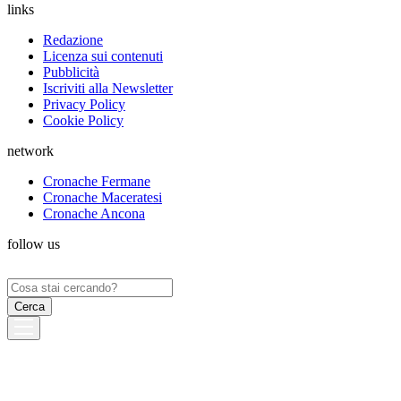
links
Redazione
Licenza sui contenuti
Pubblicità
Iscriviti alla Newsletter
Privacy Policy
Cookie Policy
network
Cronache Fermane
Cronache Maceratesi
Cronache Ancona
follow us
Ricerca
per: