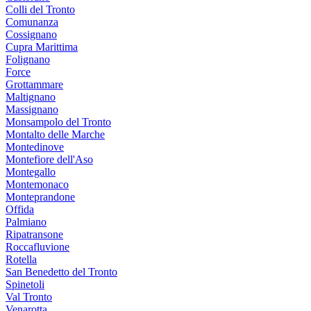
Colli del Tronto
Comunanza
Cossignano
Cupra Marittima
Folignano
Force
Grottammare
Maltignano
Massignano
Monsampolo del Tronto
Montalto delle Marche
Montedinove
Montefiore dell'Aso
Montegallo
Montemonaco
Monteprandone
Offida
Palmiano
Ripatransone
Roccafluvione
Rotella
San Benedetto del Tronto
Spinetoli
Val Tronto
Venarotta