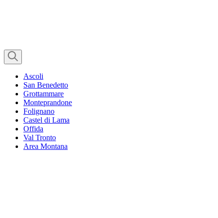
Ascoli
San Benedetto
Grottammare
Monteprandone
Folignano
Castel di Lama
Offida
Val Tronto
Area Montana