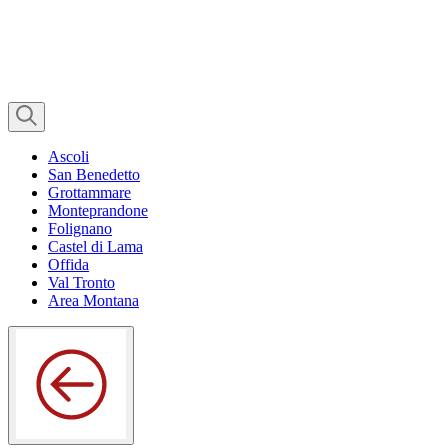
Ascoli
San Benedetto
Grottammare
Monteprandone
Folignano
Castel di Lama
Offida
Val Tronto
Area Montana