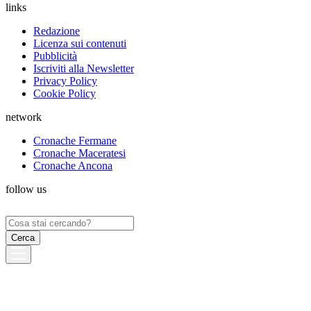
links
Redazione
Licenza sui contenuti
Pubblicità
Iscriviti alla Newsletter
Privacy Policy
Cookie Policy
network
Cronache Fermane
Cronache Maceratesi
Cronache Ancona
follow us
Ricerca
per: