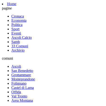
Home
pagine
Cronaca
Economia
Politica
Sport
Eventi
Ascoli Calcio
Samb
33 Comuni
Archivio
comuni
Ascoli
San Benedetto
Grottammare
Monteprandone
Folignano
Castel di Lama
Offida
Val Tronto
Area Montana