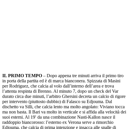
IL PRIMO TEMPO
– Dopo appena tre minuti arriva il primo tiro
in porta della partita ed è di marca bianconera. Spizzata di Masini
per Rodriguez, che calcia al volo dall’interno dell’area e trova
l’attenta respinta di Brenno. Al minuto 7, dopo un check del Var
durato circa due minuti, l’arbitro Ghersini decreta un calcio di rigore
per intervento (piuttosto dubbio) di Falasco su Edjouma. Dal
dischetto va Silli, che calcia lento ma molto angolato: Viviano tocca
ma non basta. Il Bari va molto in verticale e si affida alla velocità dei
suoi esterni. Al 19′ da una combinazione Nasti-Kallon nasce il
raddoppio biancorosso: l’esterno ex Verona serve a rimorchio
Edjouma, che calcia di prima intenzione e insacca alle spalle di