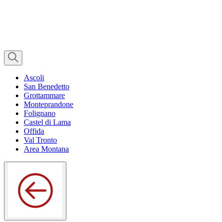
Ascoli
San Benedetto
Grottammare
Monteprandone
Folignano
Castel di Lama
Offida
Val Tronto
Area Montana