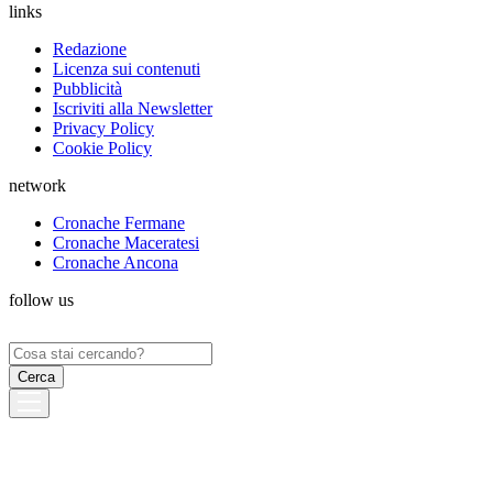
links
Redazione
Licenza sui contenuti
Pubblicità
Iscriviti alla Newsletter
Privacy Policy
Cookie Policy
network
Cronache Fermane
Cronache Maceratesi
Cronache Ancona
follow us
Ricerca
per: