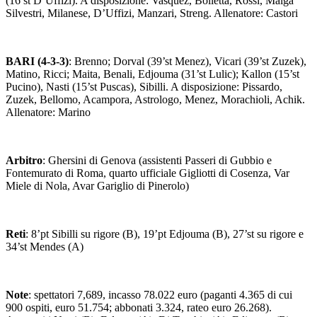
(16’st D’Uffizi). A disposizione: Vasquez, Bolletta, Rossi, Maiga
Silvestri, Milanese, D’Uffizi, Manzari, Streng. Allenatore: Castori
BARI (4-3-3)
: Brenno; Dorval (39’st Menez), Vicari (39’st Zuzek),
Matino, Ricci; Maita, Benali, Edjouma (31’st Lulic); Kallon (15’st
Pucino), Nasti (15’st Puscas), Sibilli. A disposizione: Pissardo,
Zuzek, Bellomo, Acampora, Astrologo, Menez, Morachioli, Achik.
Allenatore: Marino
Arbitro
: Ghersini di Genova (assistenti Passeri di Gubbio e
Fontemurato di Roma, quarto ufficiale Gigliotti di Cosenza, Var
Miele di Nola, Avar Gariglio di Pinerolo)
Reti
: 8’pt Sibilli su rigore (B), 19’pt Edjouma (B), 27’st su rigore e
34’st Mendes (A)
Note
: spettatori 7,689, incasso 78.022 euro (paganti 4.365 di cui
900 ospiti, euro 51.754; abbonati 3.324, rateo euro 26.268).