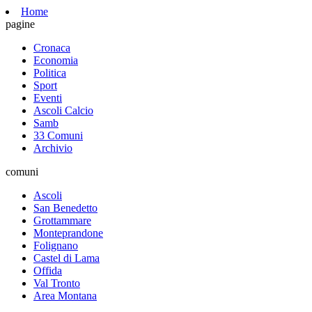
Home
pagine
Cronaca
Economia
Politica
Sport
Eventi
Ascoli Calcio
Samb
33 Comuni
Archivio
comuni
Ascoli
San Benedetto
Grottammare
Monteprandone
Folignano
Castel di Lama
Offida
Val Tronto
Area Montana