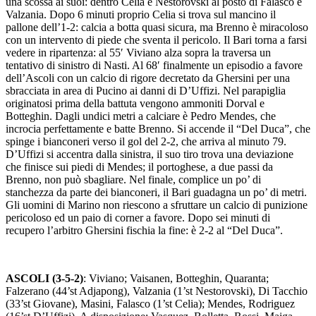
una scossa ai suoi: dentro Celia e Nestorovski al posto di Falasco e
Valzania. Dopo 6 minuti proprio Celia si trova sul mancino il
pallone dell’1-2: calcia a botta quasi sicura, ma Brenno è miracoloso
con un intervento di piede che sventa il pericolo. Il Bari torna a farsi
vedere in ripartenza: al 55′ Viviano alza sopra la traversa un
tentativo di sinistro di Nasti. Al 68′ finalmente un episodio a favore
dell’Ascoli con un calcio di rigore decretato da Ghersini per una
sbracciata in area di Pucino ai danni di D’Uffizi. Nel parapiglia
originatosi prima della battuta vengono ammoniti Dorval e
Botteghin. Dagli undici metri a calciare è Pedro Mendes, che
incrocia perfettamente e batte Brenno. Si accende il “Del Duca”, che
spinge i bianconeri verso il gol del 2-2, che arriva al minuto 79.
D’Uffizi si accentra dalla sinistra, il suo tiro trova una deviazione
che finisce sui piedi di Mendes; il portoghese, a due passi da
Brenno, non può sbagliare. Nel finale, complice un po’ di
stanchezza da parte dei bianconeri, il Bari guadagna un po’ di metri.
Gli uomini di Marino non riescono a sfruttare un calcio di punizione
pericoloso ed un paio di corner a favore. Dopo sei minuti di
recupero l’arbitro Ghersini fischia la fine: è 2-2 al “Del Duca”.
ASCOLI (3-5-2)
: Viviano; Vaisanen, Botteghin, Quaranta;
Falzerano (44’st Adjapong), Valzania (1’st Nestorovski), Di Tacchio
(33’st Giovane), Masini, Falasco (1’st Celia); Mendes, Rodriguez