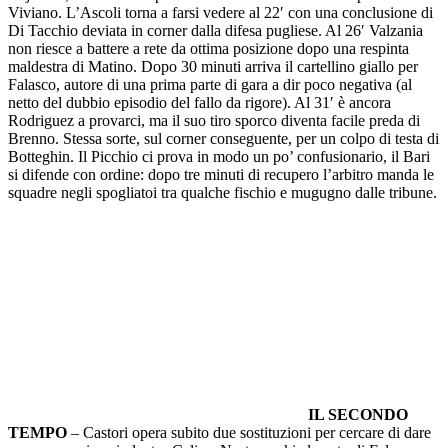
Viviano. L’Ascoli torna a farsi vedere al 22′ con una conclusione di
Di Tacchio deviata in corner dalla difesa pugliese. Al 26′ Valzania
non riesce a battere a rete da ottima posizione dopo una respinta
maldestra di Matino. Dopo 30 minuti arriva il cartellino giallo per
Falasco, autore di una prima parte di gara a dir poco negativa (al
netto del dubbio episodio del fallo da rigore). Al 31′ è ancora
Rodriguez a provarci, ma il suo tiro sporco diventa facile preda di
Brenno. Stessa sorte, sul corner conseguente, per un colpo di testa di
Botteghin. Il Picchio ci prova in modo un po’ confusionario, il Bari
si difende con ordine: dopo tre minuti di recupero l’arbitro manda le
squadre negli spogliatoi tra qualche fischio e mugugno dalle tribune.
IL SECONDO
TEMPO
– Castori opera subito due sostituzioni per cercare di dare