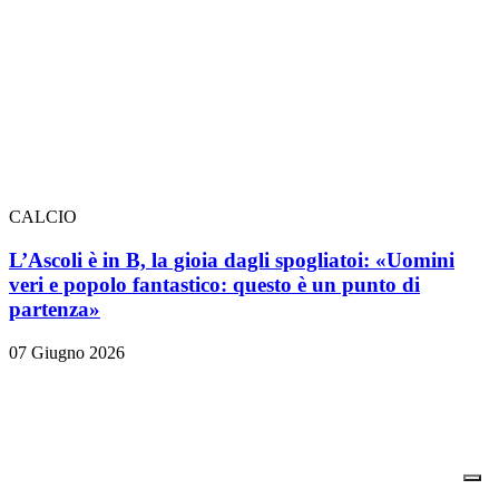
CALCIO
L’Ascoli è in B, la gioia dagli spogliatoi: «Uomini
veri e popolo fantastico: questo è un punto di
partenza»
07 Giugno 2026