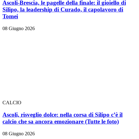
Ascoli-Brescia, le pagelle della finale: il gioiello di
Silipo, la leadership di Curado, il capolavoro di
Tomei
08 Giugno 2026
CALCIO
Ascoli, risveglio dolce: nella corsa di Silipo c’è il
calcio che sa ancora emozionare
(Tutte le foto)
08 Giugno 2026