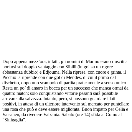
Dopo appena mezz’ora, infatti, gli uomini di Marino erano riusciti a
portarsi sul doppio vantaggio con Sibilli (in gol su un rigore
abbastanza dubbio) e Edjouma. Nella ripresa, con cuore e grinta, il
Picchio la riprende con due gol di Mendes, di cui il primo dal
dischetto, dopo uno scampolo di partita praticamente a senso unico.
Resta un po’ di amaro in bocca per un successo che manca ormai da
quattro match: solo conquistando vittorie pesanti sarà possibile
arrivare alla salvezza. Intanto, però, si possono guardare i lati
positivi, in attesa di un ulteriore intervento sul mercato per puntellare
una rosa che può e deve essere migliorata. Buon impatto per Celia e
Vaisanen, da rivedere Valzania. Sabato (ore 14) sfida al Como al
“Sinigaglia”.