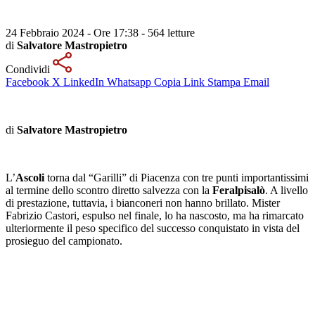
24 Febbraio 2024 - Ore 17:38
-
564 letture
di
Salvatore Mastropietro
Condividi
Facebook
X
LinkedIn
Whatsapp
Copia Link
Stampa
Email
di
Salvatore Mastropietro
L’
Ascoli
torna dal “Garilli” di Piacenza con tre punti importantissimi
al termine dello scontro diretto salvezza con la
Feralpisalò
. A livello
di prestazione, tuttavia, i bianconeri non hanno brillato. Mister
Fabrizio Castori, espulso nel finale, lo ha nascosto, ma ha rimarcato
ulteriormente il peso specifico del successo conquistato in vista del
prosieguo del campionato.