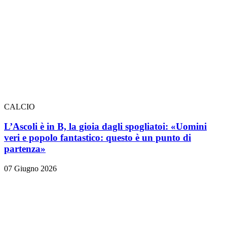
CALCIO
L’Ascoli è in B, la gioia dagli spogliatoi: «Uomini
veri e popolo fantastico: questo è un punto di
partenza»
07 Giugno 2026