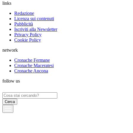
links
Redazione
Licenza sui contenuti
Pubblicità
Iscriviti alla Newsletter
Privacy Policy
Cookie Policy
network
Cronache Fermane
Cronache Maceratesi
Cronache Ancona
follow us
Ricerca
per: