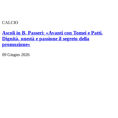
CALCIO
Ascoli in B, Passeri: «Avanti con Tomei e Patti.
Dignità, onestà e passione il segreto della
promozione»
09 Giugno 2026