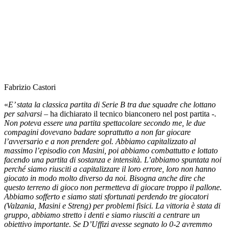
Fabrizio Castori
«
E’ stata la classica partita di Serie B tra due squadre che lottano
per salvarsi
– ha dichiarato il tecnico bianconero nel post partita -.
Non poteva essere una partita spettacolare secondo me, le due
compagini dovevano badare soprattutto a non far giocare
l’avversario e a non prendere gol. Abbiamo capitalizzato al
massimo l’episodio con Masini, poi abbiamo combattutto e lottato
facendo una partita di sostanza e intensità. L’abbiamo spuntata noi
perché siamo riusciti a capitalizzare il loro errore, loro non hanno
giocato in modo molto diverso da noi. Bisogna anche dire che
questo terreno di gioco non permetteva di giocare troppo il pallone.
Abbiamo sofferto e siamo stati sfortunati perdendo tre giocatori
(Valzania, Masini e Streng) per problemi fisici. La vittoria è stata di
gruppo, abbiamo stretto i denti e siamo riusciti a centrare un
obiettivo importante. Se D’Uffizi avesse segnato lo 0-2 avremmo