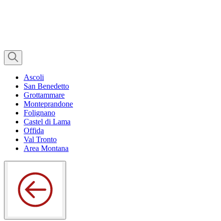
Ascoli
San Benedetto
Grottammare
Monteprandone
Folignano
Castel di Lama
Offida
Val Tronto
Area Montana