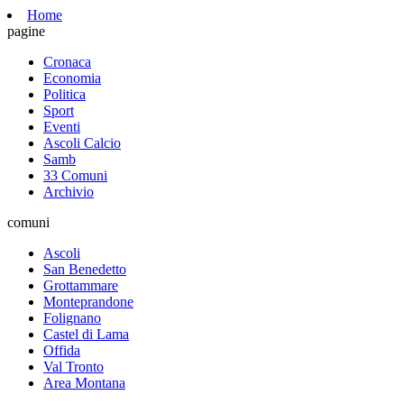
Home
pagine
Cronaca
Economia
Politica
Sport
Eventi
Ascoli Calcio
Samb
33 Comuni
Archivio
comuni
Ascoli
San Benedetto
Grottammare
Monteprandone
Folignano
Castel di Lama
Offida
Val Tronto
Area Montana