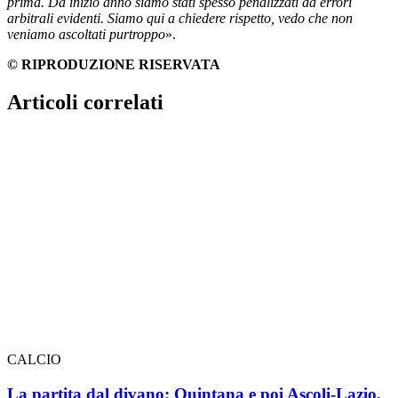
prima. Da inizio anno siamo stati spesso penalizzati da errori
arbitrali evidenti. Siamo qui a chiedere rispetto, vedo che non
veniamo ascoltati purtroppo
».
© RIPRODUZIONE RISERVATA
Articoli correlati
CALCIO
La partita dal divano: Quintana e poi Ascoli-Lazio,