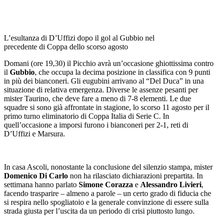
L’esultanza di D’Uffizi dopo il gol al Gubbio nel
precedente di Coppa dello scorso agosto
Domani (ore 19,30) il Picchio avrà un’occasione ghiottissima contro
il
Gubbio
, che occupa la decima posizione in classifica con 9 punti
in più dei bianconeri. Gli eugubini arrivano al “Del Duca” in una
situazione di relativa emergenza. Diverse le assenze pesanti per
mister Taurino, che deve fare a meno di 7-8 elementi. Le due
squadre si sono già affrontate in stagione, lo scorso 11 agosto per il
primo turno eliminatorio di Coppa Italia di Serie C. In
quell’occasione a imporsi furono i bianconeri per 2-1, reti di
D’Uffizi e Marsura.
In casa Ascoli, nonostante la conclusione del silenzio stampa, mister
Domenico Di Carlo
non ha rilasciato dichiarazioni prepartita. In
settimana hanno parlato
Simone Corazza
e
Alessandro Livieri
,
facendo trasparire – almeno a parole – un certo grado di fiducia che
si respira nello spogliatoio e la generale convinzione di essere sulla
strada giusta per l’uscita da un periodo di crisi piuttosto lungo.