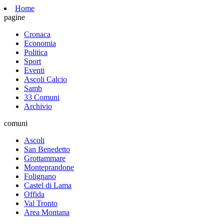
Home
pagine
Cronaca
Economia
Politica
Sport
Eventi
Ascoli Calcio
Samb
33 Comuni
Archivio
comuni
Ascoli
San Benedetto
Grottammare
Monteprandone
Folignano
Castel di Lama
Offida
Val Tronto
Area Montana