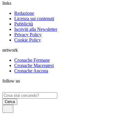
links
Redazione
Licenza sui contenuti
Pubblicità
Iscriviti alla Newsletter
Privacy Policy
Cookie Policy
network
Cronache Fermane
Cronache Maceratesi
Cronache Ancona
follow us
Ricerca
per: