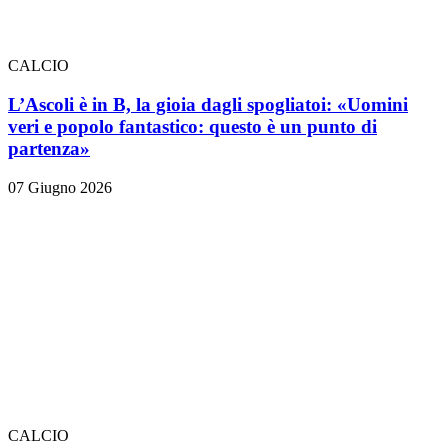
CALCIO
L’Ascoli è in B, la gioia dagli spogliatoi: «Uomini
veri e popolo fantastico: questo è un punto di
partenza»
07 Giugno 2026
CALCIO