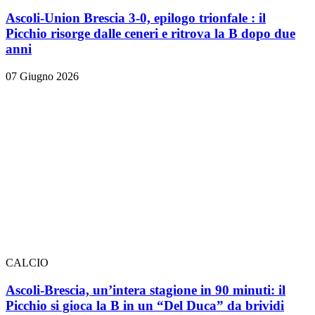
Ascoli-Union Brescia 3-0, epilogo trionfale
: il
Picchio risorge dalle ceneri e ritrova la B dopo due
anni
07 Giugno 2026
CALCIO
Ascoli-Brescia, un’intera stagione in 90 minuti: il
Picchio si gioca la B in un “Del Duca” da brividi