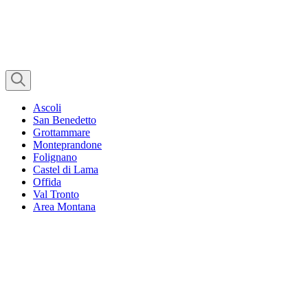
Ascoli
San Benedetto
Grottammare
Monteprandone
Folignano
Castel di Lama
Offida
Val Tronto
Area Montana