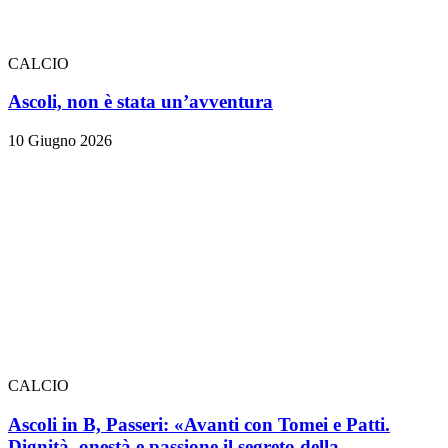
CALCIO
Ascoli, non è stata un’avventura
10 Giugno 2026
CALCIO
Ascoli in B, Passeri: «Avanti con Tomei e Patti.
Dignità, onestà e passione il segreto della