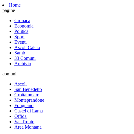
Home
pagine
Cronaca
Economia
Politica
Sport
Eventi
Ascoli Calcio
Samb
33 Comuni
Archivio
comuni
Ascoli
San Benedetto
Grottammare
Monteprandone
Folignano
Castel di Lama
Offida
Val Tronto
Area Montana