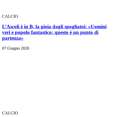
CALCIO
L’Ascoli è in B, la gioia dagli spogliatoi: «Uomini
veri e popolo fantastico: questo è un punto di
partenza»
07 Giugno 2026
CALCIO