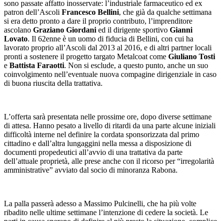
sono passate affatto inosservate: l’industriale farmaceutico ed ex
patron dell’Ascoli
Francesco Bellini
, che già da qualche settimana
si era detto pronto a dare il proprio contributo, l’imprenditore
ascolano
Graziano Giordani
ed il dirigente sportivo
Gianni
Lovato
. Il 62enne è un uomo di fiducia di Bellini, con cui ha
lavorato proprio all’Ascoli dal 2013 al 2016, e di altri partner locali
pronti a sostenere il progetto targato Metalcoat come
Giuliano Tosti
e
Battista Faraotti
. Non si esclude, a questo punto, anche un suo
coinvolgimento nell’eventuale nuova compagine dirigenziale in caso
di buona riuscita della trattativa.
L’offerta sarà presentata nelle prossime ore, dopo diverse settimane
di attesa. Hanno pesato a livello di ritardi da una parte alcune iniziali
difficoltà interne nel definire la cordata sponsorizzata dal primo
cittadino e dall’altra lungaggini nella messa a disposizione di
documenti propedeutici all’avvio di una trattativa da parte
dell’attuale proprietà, alle prese anche con il ricorso per “irregolarità
amministrative” avviato dal socio di minoranza Rabona.
La palla passerà adesso a Massimo Pulcinelli, che ha più volte
ribadito nelle ultime settimane l’intenzione di cedere la società. Le