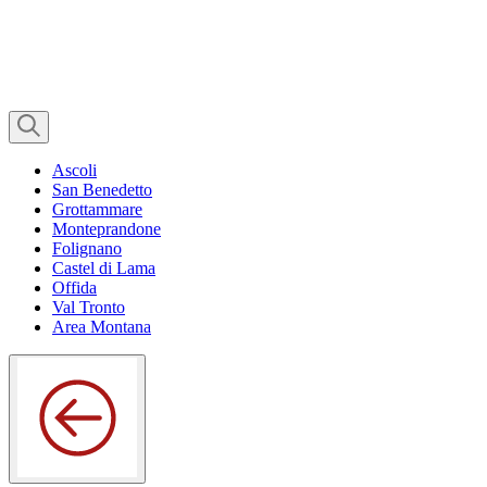
Ascoli
San Benedetto
Grottammare
Monteprandone
Folignano
Castel di Lama
Offida
Val Tronto
Area Montana