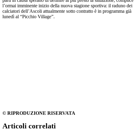
parti in causa sperano di definire al più presto la situazione, complice
l’ormai imminente inizio della nuova stagione sportiva: il raduno dei
calciatori dell’Ascoli attualmente sotto contratto è in programma già
lunedì al “Picchio Village”.
© RIPRODUZIONE RISERVATA
Articoli correlati