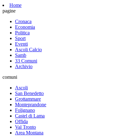
Home
pagine
Cronaca
Economia
Politica
Sport
Eventi
Ascoli Calcio
Samb
33 Comuni
Archivio
comuni
Ascoli
San Benedetto
Grottammare
Monteprandone
Folignano
Castel di Lama
Offida
Val Tronto
Area Montana