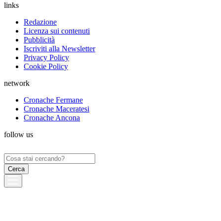
links
Redazione
Licenza sui contenuti
Pubblicità
Iscriviti alla Newsletter
Privacy Policy
Cookie Policy
network
Cronache Fermane
Cronache Maceratesi
Cronache Ancona
follow us
Ricerca
per: