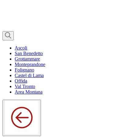
Ascoli
San Benedetto
Grottammare
Monteprandone
Folignano
Castel di Lama
Offida
Val Tronto
Area Montana