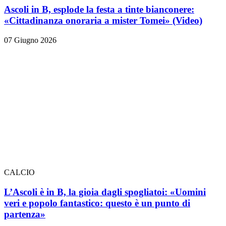
Ascoli in B, esplode la festa a tinte bianconere:
«Cittadinanza onoraria a mister Tomei» (Video)
07 Giugno 2026
CALCIO
L’Ascoli è in B, la gioia dagli spogliatoi: «Uomini
veri e popolo fantastico: questo è un punto di
partenza»