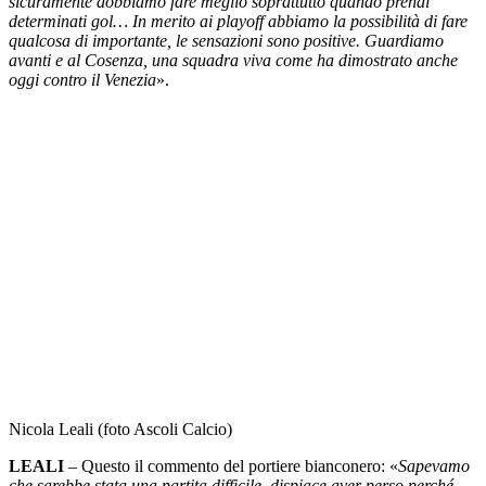
sicuramente dobbiamo fare meglio soprattutto quando prendi
determinati gol… In merito ai playoff abbiamo la possibilità di fare
qualcosa di importante, le sensazioni sono positive. Guardiamo
avanti e al Cosenza, una squadra viva come ha dimostrato anche
oggi contro il Venezia
».
Nicola Leali (foto Ascoli Calcio)
LEALI
– Questo il commento del portiere bianconero: «
Sapevamo
che sarebbe stata una partita difficile, dispiace aver perso perché