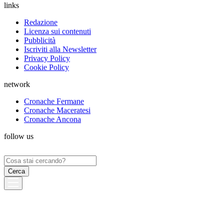
links
Redazione
Licenza sui contenuti
Pubblicità
Iscriviti alla Newsletter
Privacy Policy
Cookie Policy
network
Cronache Fermane
Cronache Maceratesi
Cronache Ancona
follow us
Ricerca
per: