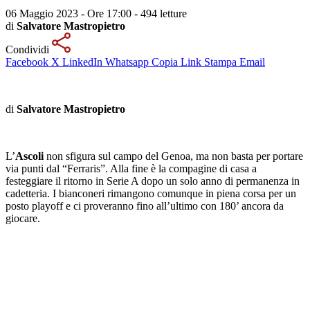
06 Maggio 2023 - Ore 17:00
-
494 letture
di
Salvatore Mastropietro
Condividi
Facebook
X
LinkedIn
Whatsapp
Copia Link
Stampa
Email
di
Salvatore Mastropietro
L’
Ascoli
non sfigura sul campo del Genoa, ma non basta per portare
via punti dal “Ferraris”. Alla fine è la compagine di casa a
festeggiare il ritorno in Serie A dopo un solo anno di permanenza in
cadetteria. I bianconeri rimangono comunque in piena corsa per un
posto playoff e ci proveranno fino all’ultimo con 180’ ancora da
giocare.