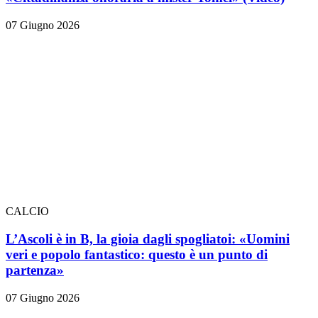
07 Giugno 2026
CALCIO
L’Ascoli è in B, la gioia dagli spogliatoi: «Uomini
veri e popolo fantastico: questo è un punto di
partenza»
07 Giugno 2026