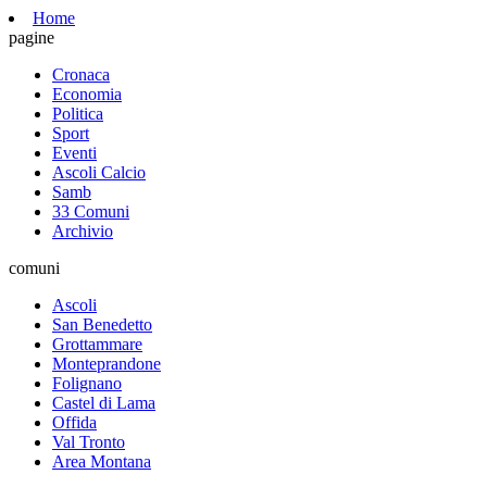
Home
pagine
Cronaca
Economia
Politica
Sport
Eventi
Ascoli Calcio
Samb
33 Comuni
Archivio
comuni
Ascoli
San Benedetto
Grottammare
Monteprandone
Folignano
Castel di Lama
Offida
Val Tronto
Area Montana