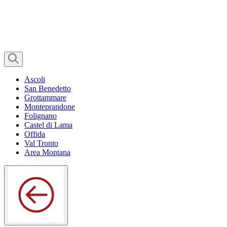
Ascoli
San Benedetto
Grottammare
Monteprandone
Folignano
Castel di Lama
Offida
Val Tronto
Area Montana