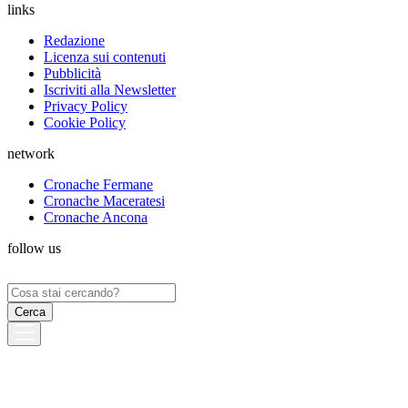
links
Redazione
Licenza sui contenuti
Pubblicità
Iscriviti alla Newsletter
Privacy Policy
Cookie Policy
network
Cronache Fermane
Cronache Maceratesi
Cronache Ancona
follow us
Ricerca
per: