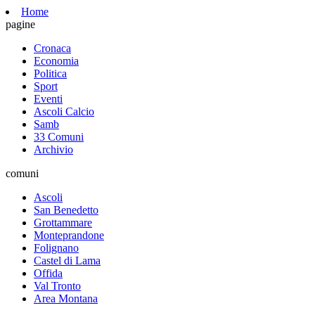
Home
pagine
Cronaca
Economia
Politica
Sport
Eventi
Ascoli Calcio
Samb
33 Comuni
Archivio
comuni
Ascoli
San Benedetto
Grottammare
Monteprandone
Folignano
Castel di Lama
Offida
Val Tronto
Area Montana