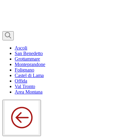
Ascoli
San Benedetto
Grottammare
Monteprandone
Folignano
Castel di Lama
Offida
Val Tronto
Area Montana