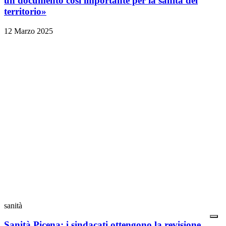
un documento così importante per la sanità del
territorio»
12 Marzo 2025
sanità
Sanità Picena: i sindacati ottengono la revisione