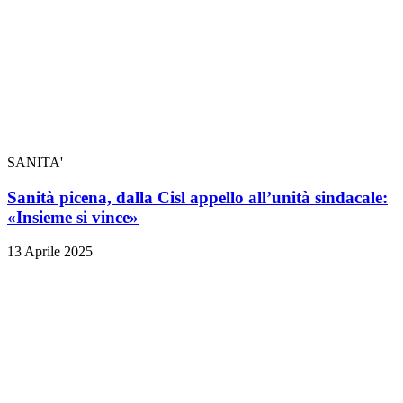
SANITA'
Sanità picena, dalla Cisl appello all’unità sindacale:
«Insieme si vince»
13 Aprile 2025