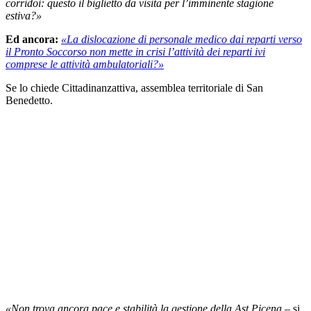
corridoi: questo il biglietto da visita per l’imminente stagione
estiva?»
Ed ancora:
«La dislocazione di personale medico dai reparti verso
il Pronto Soccorso non mette in crisi l’attività dei reparti ivi
comprese le attività ambulatoriali?»
Se lo chiede Cittadinanzattiva, assemblea territoriale di San
Benedetto.
«Non trova ancora pace e stabilità la gestione della Ast Picena
– si