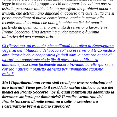
legge in una nota del gruppo –
e ciò non appartiene ad una nostra
astratta percezione ambientale ma per effetto dei problemi ancora
irrisolti, che determinano difficoltà di accesso alle cure. Nulla che si
possa accreditare al nuovo commissario, anche in merito alla
recentissima determina che obbligherebbe medici dei reparti,
partendo da quelli con meno anzianità di servizio, a lavorare in
Pronto Soccorso. Una determina evidentemente già pronta
all’arrivo del neo commissario.
Ci riferiscono, ad esempio, che nell’unità operativa di Emergenza e
Urgenza del “Madonna del Soccorso” sia in servizio il terzo medico
ambulatoriale della cooperativa (quindi oltre la notte ora anche di
giorno) ma nonostante ciò le file di attesa sono addirittura
aumentate, così come facilmente ancora troviamo barelle sparse nei
corridoi: questo il biglietto da visita per l’imminente stagione
estiva?
Ma i Dipartimenti non erano stati creati per trovare soluzioni nel
loro interno? Viene pesato il cosiddetto rischio clinico a carico dei
medici del Pronto Soccorso? Se sì, quali soluzioni sta adottando la
direzione sanitaria per diminuirlo? Il medico strutturato del
Pronto Soccorso di notte continua a salire e scendere tra
l’osservazione breve al piano superiore?