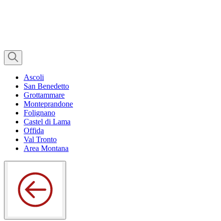
Ascoli
San Benedetto
Grottammare
Monteprandone
Folignano
Castel di Lama
Offida
Val Tronto
Area Montana