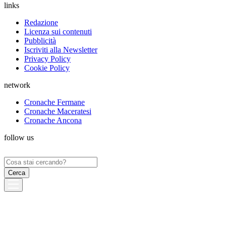
links
Redazione
Licenza sui contenuti
Pubblicità
Iscriviti alla Newsletter
Privacy Policy
Cookie Policy
network
Cronache Fermane
Cronache Maceratesi
Cronache Ancona
follow us
Ricerca
per: