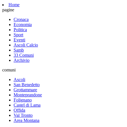
Home
pagine
Cronaca
Economia
Politica
Sport
Eventi
Ascoli Calcio
Samb
33 Comuni
Archivio
comuni
Ascoli
San Benedetto
Grottammare
Monteprandone
Folignano
Castel di Lama
Offida
Val Tronto
Area Montana