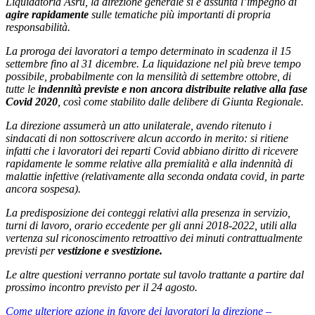
Liquidatoria Asru, la direzione generale si è assunta l’impegno di
agire rapidamente
sulle tematiche più importanti di propria
responsabilità.
La proroga dei lavoratori a tempo determinato in scadenza il 15
settembre fino al 31 dicembre. La liquidazione nel più breve tempo
possibile, probabilmente con la mensilità di settembre ottobre, di
tutte le
indennità previste e non ancora distribuite relative alla fase
Covid 2020
, così come stabilito dalle delibere di Giunta Regionale.
La direzione assumerà un atto unilaterale, avendo ritenuto i
sindacati di non sottoscrivere alcun accordo in merito: si ritiene
infatti che i lavoratori dei reparti Covid abbiano diritto di ricevere
rapidamente le somme relative alla premialità e alla indennità di
malattie infettive (relativamente alla seconda ondata covid, in parte
ancora sospesa).
La predisposizione dei conteggi relativi alla presenza in servizio,
turni di lavoro, orario eccedente per gli anni 2018-2022, utili alla
vertenza sul riconoscimento retroattivo dei minuti contrattualmente
previsti per
vestizione e svestizione.
Le altre questioni verranno portate sul tavolo trattante a partire dal
prossimo incontro previsto per il 24 agosto.
Come ulteriore azione in favore dei lavoratori la direzione –