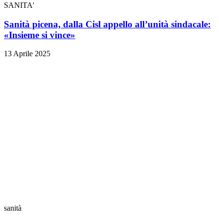
SANITA'
Sanità picena, dalla Cisl appello all’unità sindacale:
«Insieme si vince»
13 Aprile 2025
sanità