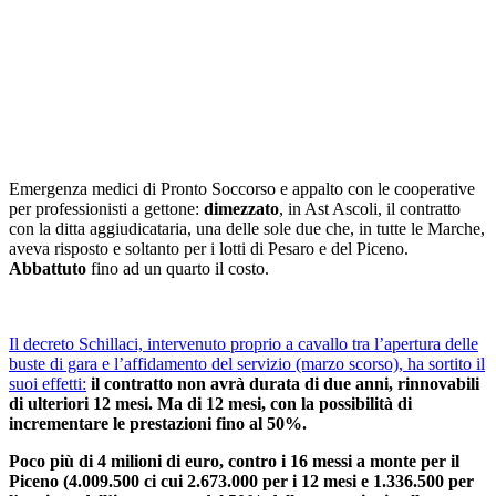
Emergenza medici di Pronto Soccorso e appalto con le cooperative
per professionisti a gettone:
dimezzato
, in Ast Ascoli, il contratto
con la ditta aggiudicataria, una delle sole due che, in tutte le Marche,
aveva risposto e soltanto per i lotti di Pesaro e del Piceno.
Abbattuto
fino ad un quarto il costo.
Il decreto Schillaci, intervenuto proprio a cavallo tra l’apertura delle
buste di gara e l’affidamento del servizio (marzo scorso), ha sortito il
suoi effetti:
il contratto non avrà durata di due anni, rinnovabili
di ulteriori 12 mesi. Ma di 12 mesi, con la possibilità di
incrementare le prestazioni fino al 50%.
Poco più di 4 milioni di euro, contro i 16 messi a monte per il
Piceno (4.009.500 ci cui 2.673.000 per i 12 mesi e 1.336.500 per