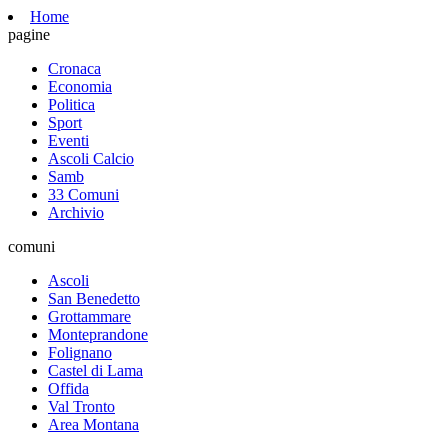
Home
pagine
Cronaca
Economia
Politica
Sport
Eventi
Ascoli Calcio
Samb
33 Comuni
Archivio
comuni
Ascoli
San Benedetto
Grottammare
Monteprandone
Folignano
Castel di Lama
Offida
Val Tronto
Area Montana