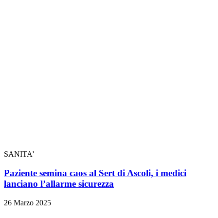
SANITA'
Paziente semina caos al Sert di Ascoli, i medici
lanciano l’allarme sicurezza
26 Marzo 2025