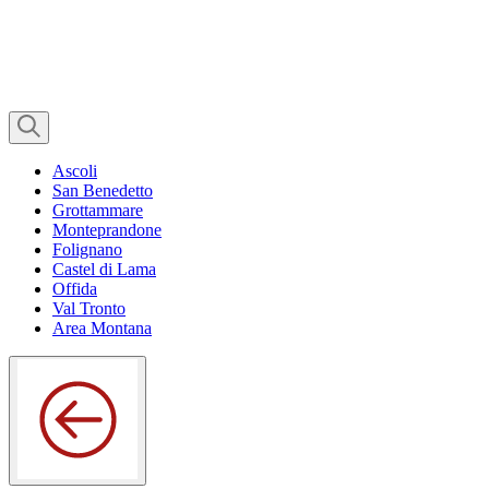
Ascoli
San Benedetto
Grottammare
Monteprandone
Folignano
Castel di Lama
Offida
Val Tronto
Area Montana